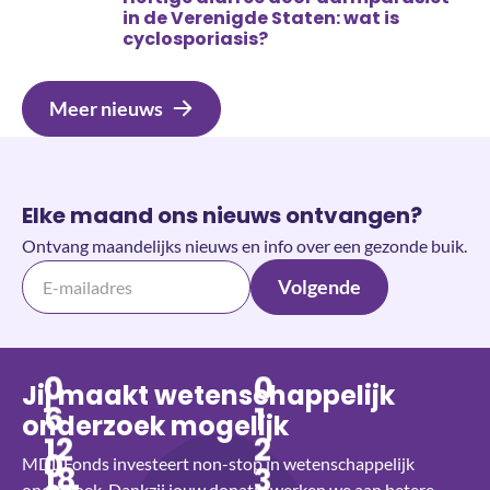
in de Verenigde Staten: wat is
cyclosporiasis?
Meer nieuws
Elke maand ons nieuws ontvangen?
Ontvang maandelijks nieuws en info over een gezonde buik.
Volgende
0
0
Jij maakt wetenschappelijk
6
1
onderzoek mogelijk
12
2
0
MDL Fonds investeert non-stop in wetenschappelijk
18
3
onderzoek. Dankzij jouw donatie werken we aan betere