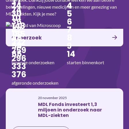
37
24
4
behandelingen, nieuwe medicijnen en meer genezing van
74
30
5
MDL-ziekten. Kijk je mee?
111
36
6
148
42
7
185
48
8
Onderzoek
222
54
9
259
66
14
296
lopende onderzoeken
starten binnenkort
333
376
afgeronde onderzoeken
20 november 2025
MDL Fonds investeert 1,3
miljoen in onderzoek naar
MDL-ziekten