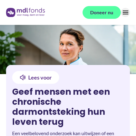
Terug naar de homepage
Doneer nu
Menu
Lees voor
Geef mensen met een
chronische
darmontsteking hun
leven terug
Een veelbelovend onderzoek kan uitwijzen of een