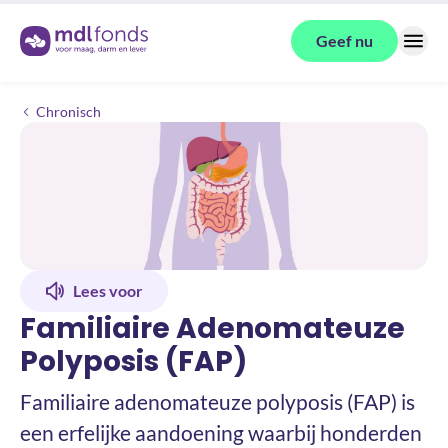
Terug naar de homepage
Geef nu
Menu
Familiaire Adenomateuze Polyposis (FAP)
Chronisch
Lees voor
Familiaire Adenomateuze
Polyposis (FAP)
Familiaire adenomateuze polyposis (FAP) is
een erfelijke aandoening waarbij honderden