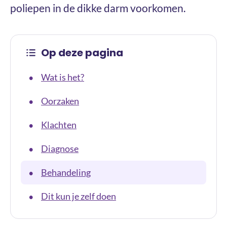
poliepen in de dikke darm voorkomen.
Op deze pagina
Wat is het?
•
Oorzaken
•
Klachten
•
Diagnose
•
Behandeling
•
Dit kun je zelf doen
•