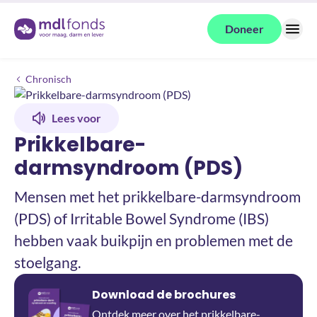
Terug naar de homepage
Doneer
Menu
Prikkelbare-darmsyndroom (PDS)
Chronisch
Lees voor
Prikkelbare-
darmsyndroom (PDS)
Mensen met het prikkelbare-darmsyndroom
(PDS) of Irritable Bowel Syndrome (IBS)
hebben vaak buikpijn en problemen met de
stoelgang.
Download de brochures
Ontdek meer over het prikkelbare-