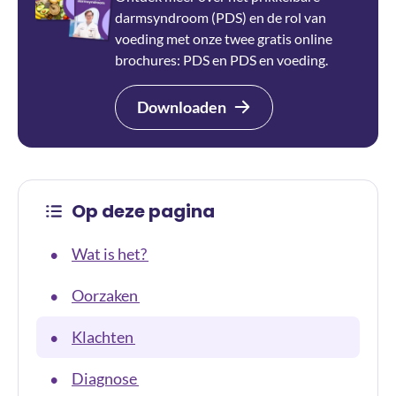
darmsyndroom (PDS) en de rol van
voeding met onze twee gratis online
brochures: PDS en PDS en voeding.
Downloaden
Op deze pagina
Wat is het?
•
Oorzaken
•
Klachten
•
Diagnose
•