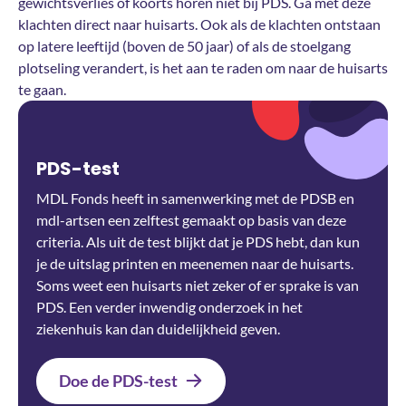
gewichtsverlies of koorts horen niet bij PDS. Ga met deze
klachten direct naar huisarts. Ook als de klachten ontstaan
op latere leeftijd (boven de 50 jaar) of als de stoelgang
plotseling verandert, is het aan te raden om naar de huisarts
te gaan.
PDS-test
MDL Fonds heeft in samenwerking met de PDSB en
mdl-artsen een zelftest gemaakt op basis van deze
criteria. Als uit de test blijkt dat je PDS hebt, dan kun
je de uitslag printen en meenemen naar de huisarts.
Soms weet een huisarts niet zeker of er sprake is van
PDS. Een verder inwendig onderzoek in het
ziekenhuis kan dan duidelijkheid geven.
Doe de PDS-test