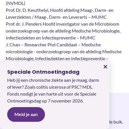
(NVMDL)
Prof. Dr. D. Keszthelyi, Hoofd afdeling Maag-, Darm- en
Leverziekten / Maag-, Darm- en Leverarts – MUMC
Prof. dr. J. Penders Hoofd investigator van de Microbioom
onderzoeksgroep van de afdeling Medische Microbiologie,
Infectieziekten en Infectiepreventie – MUMC
J. Chan – Researcher Phd Candidaat – Medische
microbiologie - onderzoeksgroep van de afdeling Medische
Microbiologie, Infectieziekten en Infectiepreventie –
×
MUMC
Speciale Ontmoetingsdag
Laatst herzien:
December 2024
Heb jij een chronische ziekte aan je maag, darm
of lever? Zoals colitis ulcerosa of PSC? MDL
Fonds nodigt je van harte uit voor de Speciale
Ontmoetingsdag op 7 november 2026.
Schrijf je in voor onze nieuwsbrief
Meld je aan
Ontvang maandelijks nieuws en info over een gezonde buik.