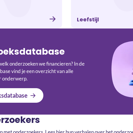
Leefstijl
oeksdatabase
elk onderzoeken we financieren? In de
se vind je een overzicht van alle
r onderwerp.
sdatabase
rzoekers
met onderzoekers. Lees hier hun verhalen over het onderzoek