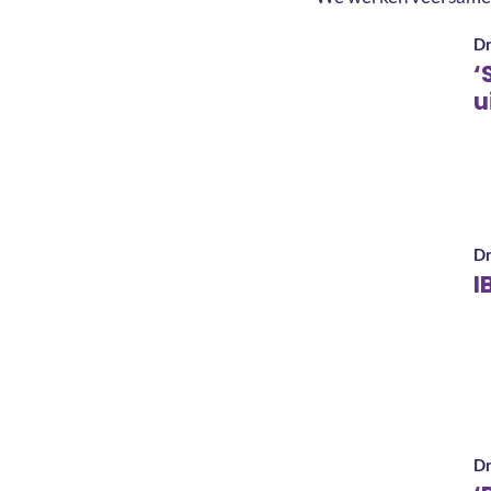
Dr
‘
u
Dr
I
Dr