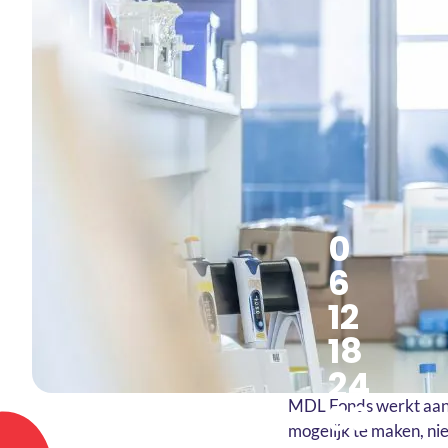
0
6
12
18
24
30
MDL Fonds werkt aan 
mogelijk te maken, ni