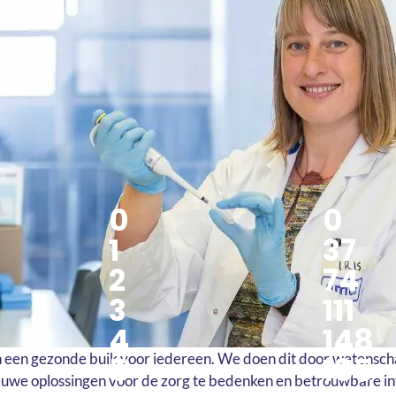
0
0
1
37
2
74
3
111
4
148
5
185
een gezonde buik voor iedereen. We doen dit door wetensch
euwe oplossingen voor de zorg te bedenken en betrouwbare in