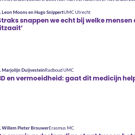
. Leon Moons en Hugo Snippert
UMC Utrecht
Straks snappen we echt bij welke mense
itzaait’
. Marjolijn Duijvestein
Radboud UMC
BD en vermoeidheid: gaat dit medicijn he
. Willem Pieter Brouwer
Erasmus MC