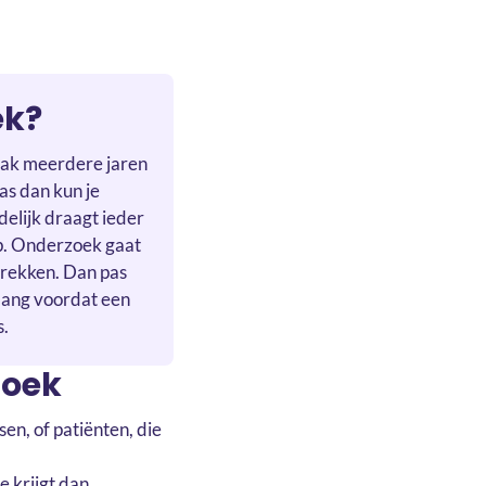
ek?
aak meerdere jaren
s dan kun je
delijk draagt ieder
p. Onderzoek gaat
trekken. Dan pas
 lang voordat een
s.
zoek
en, of patiënten, die
e krijgt dan