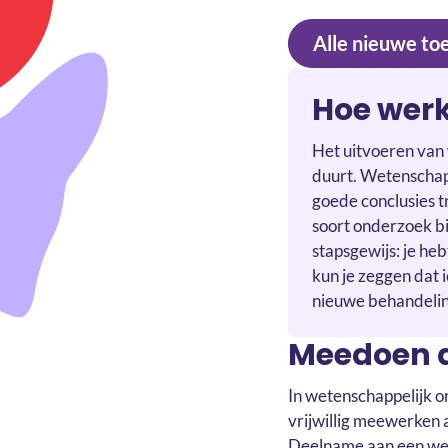
Alle nieuwe to
Hoe werk
Het uitvoeren van
duurt. Wetenschap
goede conclusies t
soort onderzoek b
stapsgewijs: je he
kun je zeggen dat 
nieuwe behandeling
Meedoen a
In wetenschappelijk o
vrijwillig meewerken
Deelname aan een weten