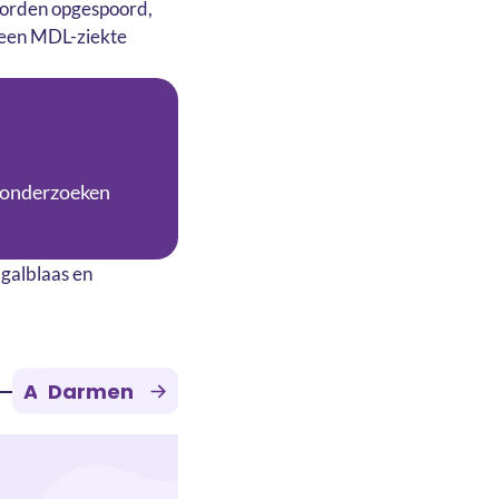
 worden opgespoord,
 een MDL-ziekte
 onderzoeken
galblaas en
Alvleesklier
Maag
Darmen