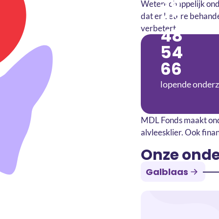
36
Wetenschappelijk onde
42
dat er betere behande
verbetert.
48
54
66
lopende onder
MDL Fonds maakt onder
alvleesklier. Ook fin
Onze ond
Slokdarm
Lever
Galblaas