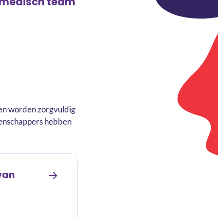
t medisch team
en worden zorgvuldig
etenschappers hebben
van