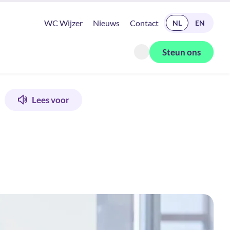
READ IN ENGLISH
WC Wijzer
Nieuws
Contact
NL
EN
Steun ons
Zoeken openen
Lees voor