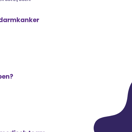
n darmkanker
lpen?