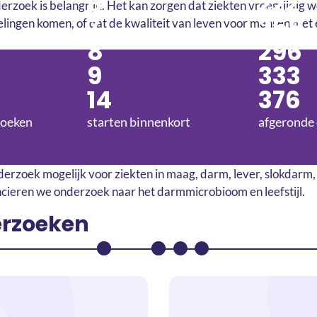
6
222
rzoek is belangrijk. Het kan zorgen dat ziekten vroegtijdig
7
259
lingen komen, of dat de kwaliteit van leven voor mensen met
8
296
9
333
14
376
zoeken
starten binnenkort
afgeronde
zoek mogelijk voor ziekten in maag, darm, lever, slokdarm, 
ancieren we onderzoek naar het darmmicrobioom en leefstijl.
erzoeken