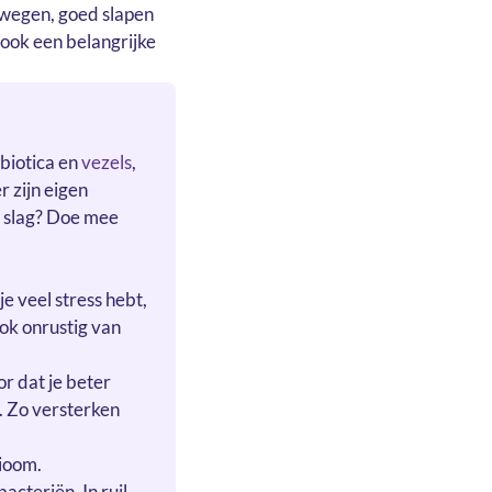
ewegen, goed slapen
ook een belangrijke
ebiotica en
vezels
,
 zijn eigen
e slag? Doe mee
 je veel stress hebt,
ok onrustig van
r dat je beter
n. Zo versterken
bioom.
acteriën. In ruil