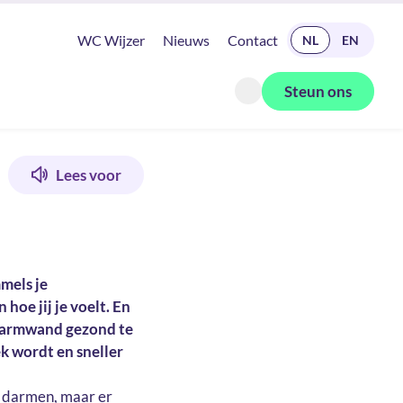
READ IN ENGLISH
WC Wijzer
Nieuws
Contact
NL
EN
Steun ons
Zoeken openen
Lees voor
mels je
oe jij je voelt. En
darmwand gezond te
ek wordt en sneller
je darmen, maar er