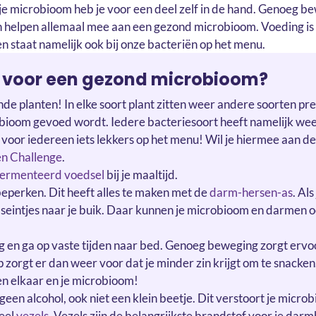
je microbioom heb je voor een deel zelf in de hand. Genoeg b
 helpen allemaal mee aan een gezond microbioom. Voeding is 
ten staat namelijk ook bij onze bacteriën op het menu.
k voor een gezond microbioom?
nde planten! In elke soort plant zitten weer andere soorten pr
ioom gevoed wordt. Iedere bacteriesoort heeft namelijk weer
e voor iedereen iets lekkers op het menu! Wil je hiermee aan d
en Challenge
.
ermenteerd voedsel
bij je maaltijd.
beperken. Dit heeft alles te maken met de
darm-hersen-as
. Als
 seintjes naar je buik. Daar kunnen je microbioom en darmen o
en ga op vaste tijden naar bed. Genoeg beweging zorgt ervoo
p zorgt er dan weer voor dat je minder zin krijgt om te snacke
 elkaar en je microbioom!
geen alcohol, ook niet een klein beetje. Dit verstoort je micro
veel
vezels
. Vezels zijn de belangrijkste brandstof voor je darmb