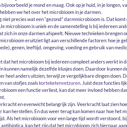
n bijvoorbeeld je mond en maag. Ook op je huid, in je longen, va
r hebben we het over het microbioom in je darmen.
g niet precies wat een “gezond” darmmicrobioom is. Dat komt 
. Je microbioom is uniek en de samenstelling is bij iedereen a
t zich in onze darmen afspeelt. Nieuwe technieken brengen o
e microbioom eruitziet ligt aan verschillende factoren: hoe je g
ede), genen, leeftijd, omgeving, voeding en gebruik van medici
t dat het microbioom bij iedereen compleet anders werkt in 
iën kunnen namelijk dezelfde klusjes doen. Daardoor kunnen 
er heel anders uitzien, terwijl ze vergelijkbare dingen doen. 
n van stofjes zoals
korteketenvetzuren
. Juist deze functies li
crobioom een functie verliest, kan dat meer invloed hebben da
nt.
kracht en evenwicht belangrijk zijn. Veerkracht laat zien h
r kan herstellen. En dus weer terug kan komen naar hoe het m
ltijd. Als het microbioom voor een lange tijd wordt verstoord, 
ntibiotica, kan het zijn dat het microbioom zich hiernaar aanp