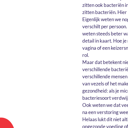
zitten ook bacteriën i
zitten bacteriën. Hie
Eigenlijk weten we no
verschilt per persoon
weten steeds beter wa
detail in kaart. Hoe j
vagina of een keizersn
rol.
Maar dat betekent nie
verschillende bacter
verschillende mensen 
van vezels of het make
gezondheid: als je mi
bacteriesoort verdwij
Ook weten we dat veer
na een verstoring wee
Helaas lukt dit niet a
ongezonde voeding of a