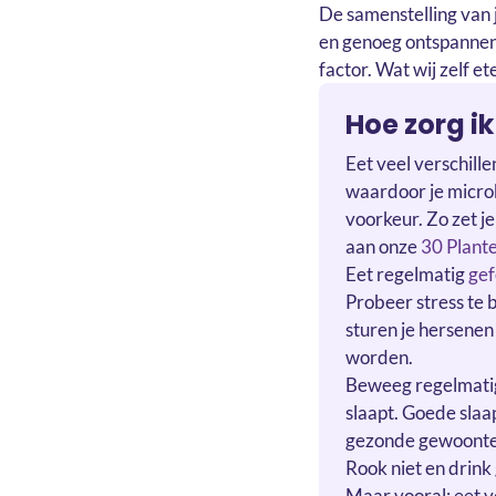
De samenstelling van 
en genoeg ontspannen
factor. Wat wij zelf e
Hoe zorg i
Eet veel verschille
waardoor je microb
voorkeur. Zo zet j
aan onze
30 Plant
Eet regelmatig
gef
Probeer stress te 
sturen je hersenen
worden.
Beweeg regelmatig 
slaapt. Goede slaa
gezonde gewoonten
Rook niet en drink 
Maar vooral: eet 