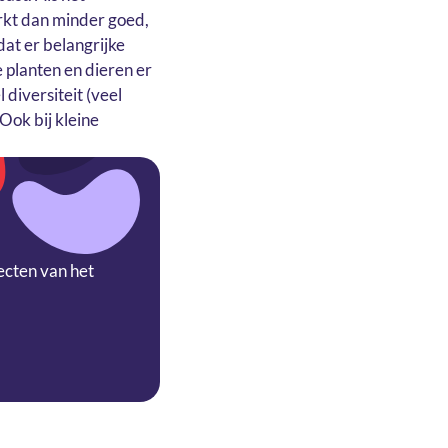
rkt dan minder goed,
at er belangrijke
 planten en dieren er
 diversiteit (veel
Ook bij kleine
ecten van het