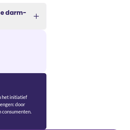
de darm-
et initiatief
rengen: door
en consumenten.