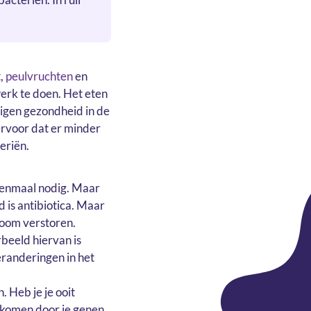
t
,
peulvruchten
en
werk te doen. Het eten
eigen gezondheid in de
ervoor dat er minder
eriën.
 eenmaal nodig. Maar
 is antibiotica. Maar
oom verstoren.
beeld hiervan is
eranderingen in het
 Heb je je ooit
 komen door je genen