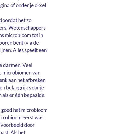
gina of onder je oksel
doordat het zo
nders. Wetenschappers
ns microbioom tot in
eboren bent (via de
jnen. Alles speelt een
de darmen. Veel
de microbiomen van
Denk aan het afbreken
jken belangrijk voor je
n als er één bepaalde
oe goed het microbioom
icrobioom eerst was.
bijvoorbeeld door
ast. Als het