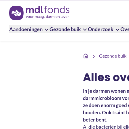
Terug naar de homepage
Aandoeningen
Gezonde buik
Onderzoek
Ove
Darmmicrobioom
Gezonde buik
Alles o
In je darmen wonen m
darmmicrobioom vorme
ze doen enorm goed 
houden. Ook traint he
beter bent.
Al die bacteriën bij e