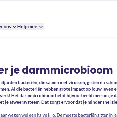
r ons
Help mee
ver je darmmicrobioom
iljarden bacteriën, die samen met virussen, gisten en schim
n. Al die bacteriën hebben grote impact op jouw leven en h
werk! Het darmmicrobioom helpt bijvoorbeeld mee om je 
t je afweersysteem. Dat zorgt ervoor dat je minder snel zi
lkaar wegen wel een halve kilo. De meeste bacteriën zitten in 