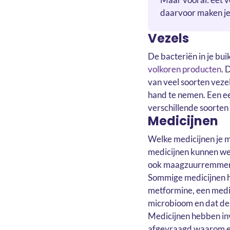
daarvoor maken je 
Vezels
De bacteriën in je buik
volkoren producten
. 
van veel soorten veze
hand te nemen. Een ee
verschillende soorten 
Medicijnen
Welke medicijnen je mo
medicijnen kunnen wel
ook maagzuurremmers,
Sommige medicijnen he
metformine, een medic
microbioom en dat dez
Medicijnen hebben inv
afgevraagd waarom een