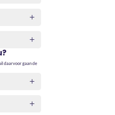
u?
ruil daarvoor gaan de
m