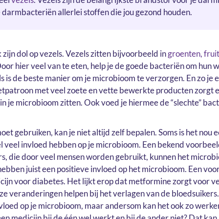
darmbacteriën allerlei stoffen die jou gezond houden.
 zijn dol op vezels. Vezels zitten bijvoorbeeld in
groenten, frui
Door hier veel van te eten, help je de goede bacteriën om hun 
ls is de beste manier om je microbioom te verzorgen. En zo je 
tpatroon met veel zoete en vette bewerkte producten zorgt 
in je microbioom zitten. Ook voed je hiermee de “slechte” bact
et gebruiken, kan je niet altijd zelf bepalen. Soms is het nou
 veel invloed hebben op je microbioom. Een bekend voorbeeld
 die door veel mensen worden gebruikt, kunnen het microbi
bben juist een positieve invloed op het microbioom. Een voor
ijn voor diabetes. Het lijkt erop dat metformine zorgt voor v
e veranderingen helpen bij het verlagen van de bloedsuikers.
loed op je microbioom, maar andersom kan het ook zo werken.
 medicijn bij de één wel werkt en bij de ander niet? Dat kan