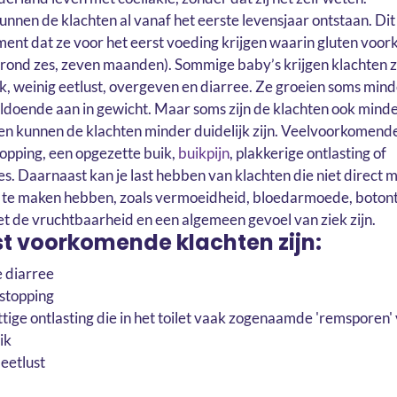
unnen de klachten al vanaf het eerste levensjaar ontstaan. Dit
ent dat ze voor het eerst voeding krijgen waarin gluten voork
(rond zes, zeven maanden). Sommige baby’s krijgen klachten z
k, weinig eetlust, overgeven en diarree. Ze groeien soms min
ldoende aan in gewicht. Maar soms zijn de klachten ook min
en kunnen de klachten minder duidelijk zijn. Veelvoorkomende
topping, een opgezette buik,
buikpijn
, plakkerige ontlasting of
es. Daarnaast kan je last hebben van klachten die niet direct 
g te maken hebben, zoals vermoeidheid, bloedarmoede, botont
 de vruchtbaarheid en een algemeen gevoel van ziek zijn.
t voorkomende klachten zijn:
 diarree
rstopping
ttige ontlasting die in het toilet vaak zogenaamde 'remsporen
ik
eetlust