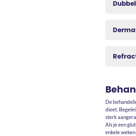
Dubbel
Dermat
Refract
Behand
De behandeling
dieet. Begelei
sterk aangera
Als je een glu
enkele weken t