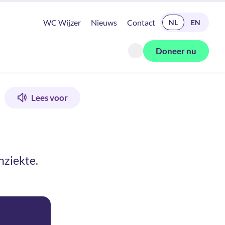
READ IN ENGLISH
WC Wijzer
Nieuws
Contact
NL
EN
Doneer nu
Zoeken openen
Lees voor
nziekte.