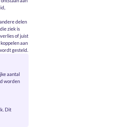
 ontstaan aan
id,
n andere delen
ie ziek is
erlies of juist
e koppelen aan
ordt gesteld.
jke aantal
end worden
k. Dit