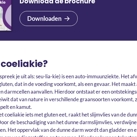
Download de brochure
Downloaden
 coeliakie?
 spreek je uit als: seu-lia-kìe) is een auto-immuunziekte. Het 
 gluten, dat in de voeding voorkomt, als een gevaar. Het maakt 
gen darmcellen aanvallen. Hierdoor ontstaat er een ontstekings
 eiwit dat van nature in verschillende graansoorten voorkomt, 
spelt en kamut.
 coeliakie iets met gluten eet, raakt het slijmvlies van de du
oor de beschadiging van het dunne darmslijmvlies, verdwijnen
n. Het oppervlak van de dunne darm wordt dan gladder en er