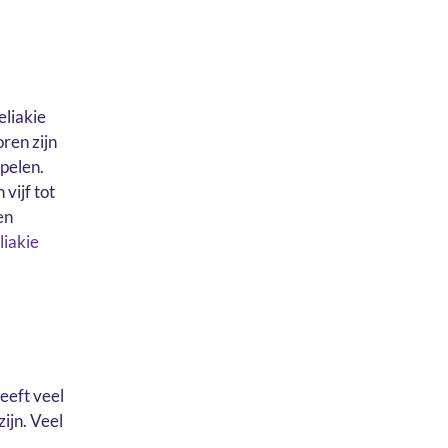
eliakie
ren zijn
 spelen.
vijf tot
en
iakie
eeft veel
ijn. Veel