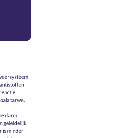
afweersysteem
antistoffen
reactie.
zoals tarwe,
nne darm
 geleidelijk
 is minder