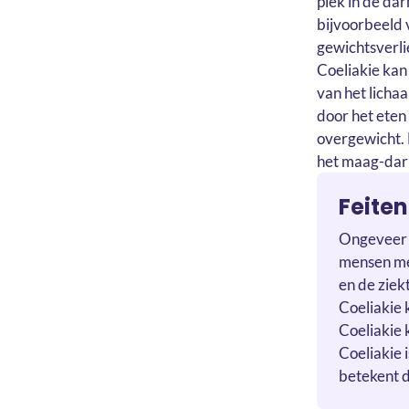
plek in de da
bijvoorbeeld 
gewichtsverl
Coeliakie kan
van het licha
door het eten 
overgewicht. D
het maag-darm
Feiten
Ongeveer 1
mensen met
en de ziek
Coeliakie 
Coeliakie 
Coeliakie 
betekent d