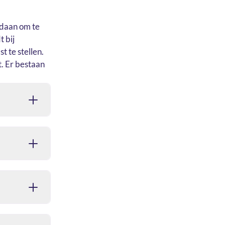
edaan om te
t bij
 te stellen.
t. Er bestaan