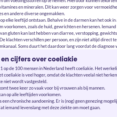
rm om voedingsstoffen op te nemen. Hierdoor kunnen tekorten
vitamines en mineralen. Dit kan weer zorgen voor vermoeidhe
ies en andere diverse ongemakken.
 op elke leeftijd ontstaan. Behalve in de darmen kan het ook i
am voorkomen, zoals de huid, gewrichten en hersenen. Iemand d
van gluten kan last hebben van diarree, verstopping, gewichtsv
e klachten verschillen per persoon, en zijn niet altijd direct t
kanaal. Soms duurt het daardoor lang voordat de diagnose w
 en cijfers over coeliakie
 op de 100 mensen in Nederland heeft coeliakie. Het werkeli
 coeliakie is veel hoger, omdat de klachten veelal niet herk
te niet wordt vastgesteld.
komt twee keer zo vaak voor bij vrouwen als bij mannen.
kan op alle leeftijden voorkomen.
is een chronische aandoening. Er is (nog) geen genezing mogelij
at iemand levenslang met deze ziekte om moet gaan.