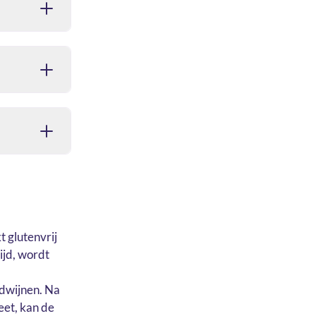
t glutenvrij
ijd, wordt
erdwijnen. Na
eet, kan de