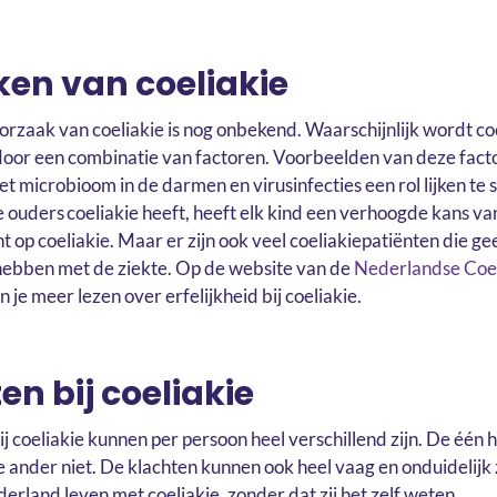
ken van coeliakie
orzaak van coeliakie is nog onbekend. Waarschijnlijk wordt co
oor een combinatie van factoren. Voorbeelden van deze facto
het microbioom in de darmen en virusinfecties een rol lijken te
 ouders coeliakie heeft, heeft elk kind een verhoogde kans van 
nt op coeliakie. Maar er zijn ook veel coeliakiepatiënten die ge
hebben met de ziekte. Op de website van de
Nederlandse Coel
n je meer lezen over erfelijkheid bij coeliakie.
en bij coeliakie
j coeliakie kunnen per persoon heel verschillend zijn. De één h
 ander niet. De klachten kunnen ook heel vaag en onduidelijk z
erland leven met coeliakie, zonder dat zij het zelf weten.