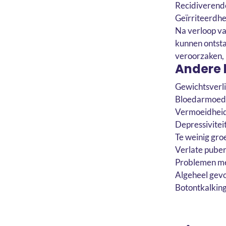
Recidiverend
Geïrriteerdh
Na verloop va
kunnen ontsta
veroorzaken,
Andere k
Gewichtsverl
Bloedarmoe
Vermoeidhei
Depressivitei
Te weinig groe
Verlate puber
Problemen me
Algeheel gevoe
Botontkalkin