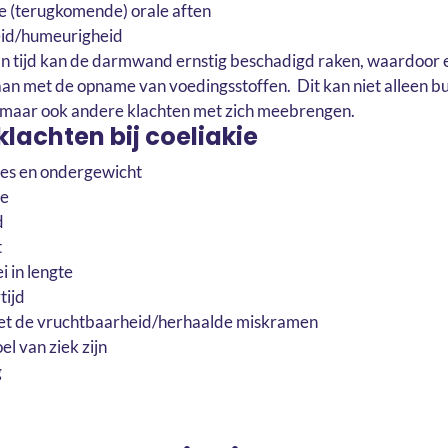
e (terugkomende) orale aften
eid/humeurigheid
n tijd kan de darmwand ernstig beschadigd raken, waardoor
an met de opname van voedingsstoffen. Dit kan niet alleen bu
 maar ook andere klachten met zich meebrengen.
lachten bij coeliakie
ies en ondergewicht
de
d
t
i in lengte
tijd
t de vruchtbaarheid/herhaalde miskramen
l van ziek zijn
g