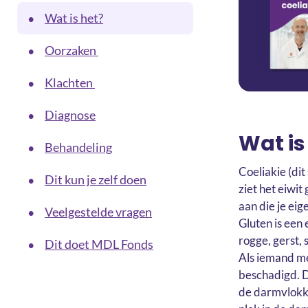
Wat is het?
•
Oorzaken
•
Klachten
•
Diagnose
•
Wat is
Behandeling
•
Coeliakie (dit
Dit kun je zelf doen
•
ziet het eiwit
aan die je ei
Veelgestelde vragen
•
Gluten is een
rogge, gerst, 
Dit doet MDL Fonds
•
Als iemand met
beschadigd. D
de darmvlokke