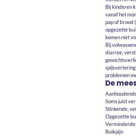
Bij kinderen k
vanaf het mom
pap of brood 
opgezette bui
komen niet vo
Bij volwassen
diarree, vers
gewichtsverli
spijsverterin
problemen met
De mees
Aanhoudende
Soms juist ve
Stinkende, ve
Opgezette bu
Verminderde 
Buikpijn