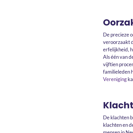
Oorza
De precieze o
veroorzaakt d
erfelijkheid, 
Als één van de
vijftien proce
familieleden 
Vereniging
ka
Klacht
De klachten bi
klachten en de
mensen in Ned