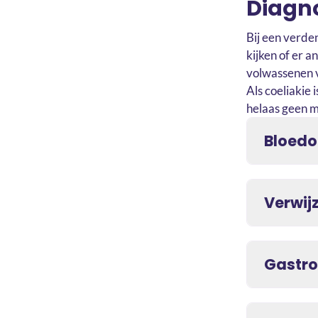
Diagno
Bij een verde
kijken of er a
volwassenen v
Als coeliakie 
helaas geen m
Bloedo
Verwij
Gastro