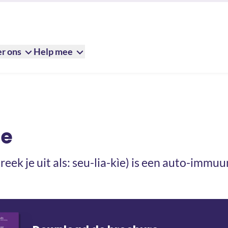
r ons
Help mee
ie
preek je uit als: seu-lia-kìe) is een auto-immuu