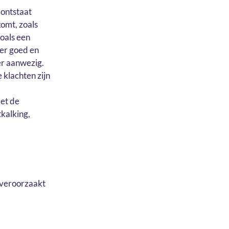
 ontstaat
omt, zoals
oals een
der goed en
der aanwezig.
 klachten zijn
met de
kalking,
' veroorzaakt