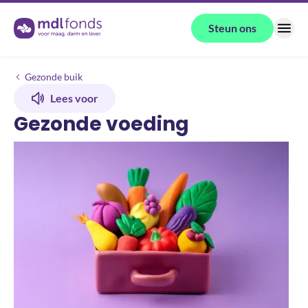
Terug naar de homepage
Steun ons
Menu
Gezonde voeding
Gezonde buik
Lees voor
Gezonde voeding