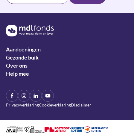
Terug naar de homepage
Aandoeningen
Gezonde buik
Over ons
Help mee
Facebook
Instagram
LinkIn
YouTube
Privacyverklaring
Cookieverklaring
Disclaimer
Algemeen Nut Beogende Instelling
CBF Erkend Goed Doel
DDMA Privacy Waarborg
Nederlandse Loterij
Nationale Postcode Loterij
Vrienden Loterij