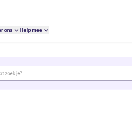
r ons
Help mee