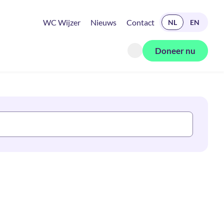
READ IN ENGLISH
WC Wijzer
Nieuws
Contact
NL
EN
Doneer nu
Zoeken openen