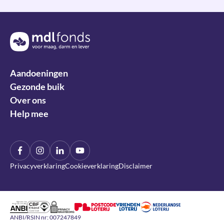
Terug naar de homepage
Aandoeningen
Gezonde buik
Over ons
Help mee
Facebook
Instagram
LinkIn
YouTube
Privacyverklaring
Cookieverklaring
Disclaimer
Algemeen Nut Beogende Instelling
CBF Erkend Goed Doel
DDMA Privacy Waarborg
Nederlandse Loterij
Nationale Postcode Loterij
Vrienden Loterij
ANBI/RSIN nr: 007247849