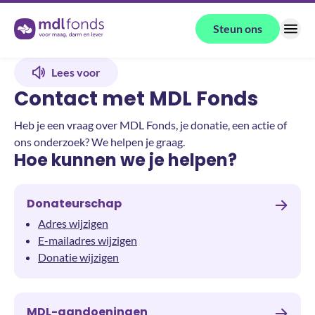
Terug naar de homepage
Steun ons
Menu
Lees voor
Contact met MDL Fonds
Heb je een vraag over MDL Fonds, je donatie, een actie of
ons onderzoek? We helpen je graag.
Hoe kunnen we je helpen?
Donateurschap
Adres wijzigen
E-mailadres wijzigen
Donatie wijzigen
MDL-aandoeningen