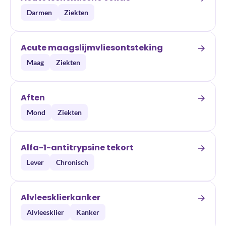
Darmen
Ziekten
Acute maagslijmvliesontsteking
Maag
Ziekten
Aften
Mond
Ziekten
Alfa-1-antitrypsine tekort
Lever
Chronisch
Alvleesklierkanker
Alvleesklier
Kanker