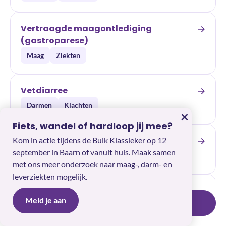
Vertraagde maagontlediging
(gastroparese)
Maag
Ziekten
Vetdiarree
Darmen
Klachten
×
Fiets, wandel of hardloop jij mee?
Vitamine B12 tekort
Kom in actie tijdens de Buik Klassieker op 12
september in Baarn of vanuit huis. Maak samen
Darmen
Maag
Ziekten
met ons meer onderzoek naar maag-, darm- en
leverziekten mogelijk.
Volvulus
Meld je aan
Toon 0 resultaten
Wis filters
Darmen
Maag
Ziekten