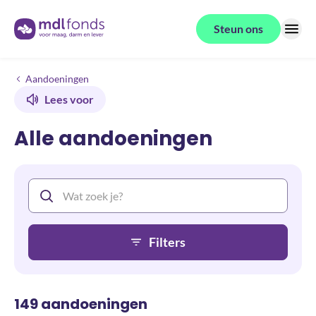
Terug naar de homepage
Steun ons
Menu
Overzicht
Aandoeningen
Lees voor
Alle aandoeningen
Filters
149 aandoeningen