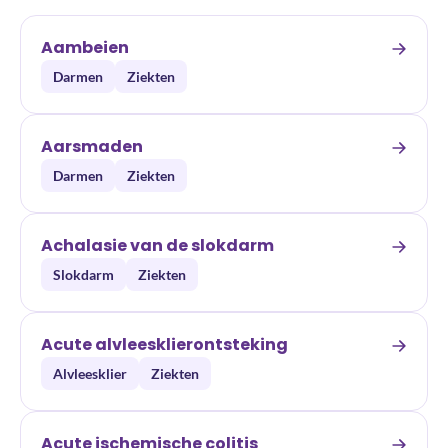
Aambeien
Darmen
Ziekten
Aarsmaden
Darmen
Ziekten
Achalasie van de slokdarm
Slokdarm
Ziekten
Acute alvleesklierontsteking
Alvleesklier
Ziekten
Acute ischemische colitis