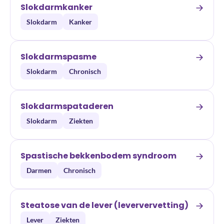
Slokdarmkanker
Slokdarm
Kanker
Slokdarmspasme
Slokdarm
Chronisch
Slokdarmspataderen
Slokdarm
Ziekten
Spastische bekkenbodem syndroom
Darmen
Chronisch
Steatose van de lever (leververvetting)
Lever
Ziekten