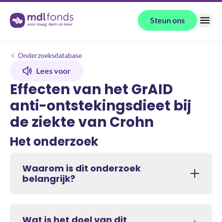
Terug naar de homepage
Steun ons
Menu
Onderzoeken
Effecten van het GrAID anti-ontstekingsdieet bij de ziekte van Crohn
Onderzoeksdatabase
Lees voor
Effecten van het GrAID
anti-ontstekingsdieet bij
de ziekte van Crohn
Het onderzoek
Waarom is dit onderzoek
belangrijk?
Wat is het doel van dit