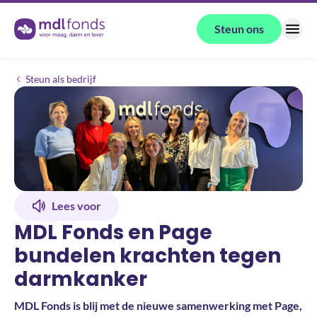
Terug naar de homepage
Steun ons
Menu
Help mee
MDL Fonds en Page bundelen krachten tegen darmkanker
Steun als bedrijf
Lees voor
MDL Fonds en Page
bundelen krachten tegen
darmkanker
MDL Fonds is blij met de nieuwe samenwerking met Page,