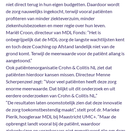
niet direct terug in hun eigen budgetten. Daardoor wordt
de zorg nauwelijks ingekocht, terwijl vooral patiënten
profiteren van minder ziekteverzuim, minder
ziekenhuisbezoeken en meer regie over hun leven.
Mariël Croon, directeur van MDL Fonds: “Het is
onbegrijpelijk dat de MDL-zorg de langste wachtlijsten kent
en toch deze Coaching op Afstand landelijk niet van de
grond komt. Terwijl de meerwaarde voor de patiënt allang is
aangetoond.”
Ook patiëntenorganisatie Crohn & Colitis NL ziet dat
patiënten hierdoor kansen missen. Directeur Menne
Scherpenzeel zegt: “Voor veel patiënten heeft deze zorg
enorme meerwaarde. Dat blijkt uit dit onderzoek en uit
eerdere onderzoeken van Crohn & Colitis NL.”
“De resultaten laten onomstotelijk zien dat deze innovatie
de zorg toekomstbestendig maakt”, stelt prof. dr. Marieke
Pierik, hoogleraar MDL bij Maastricht UMC+. “Maar de
opbrengst landt vooral bij de patiënt, waardoor
ziekenhuizen en verzekeraars niet gemotiveerd zijn om deze