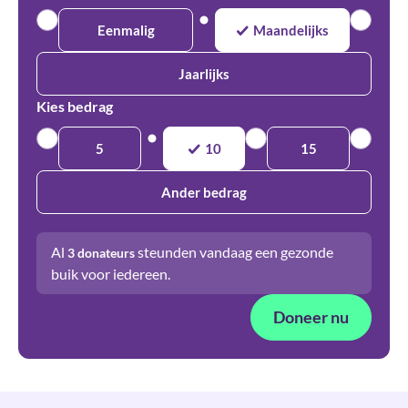
Eenmalig
Maandelijks
Jaarlijks
Kies bedrag
5
10
15
Ander bedrag
Al
steunden vandaag een gezonde
3
donateurs
buik voor iedereen.
Doneer nu