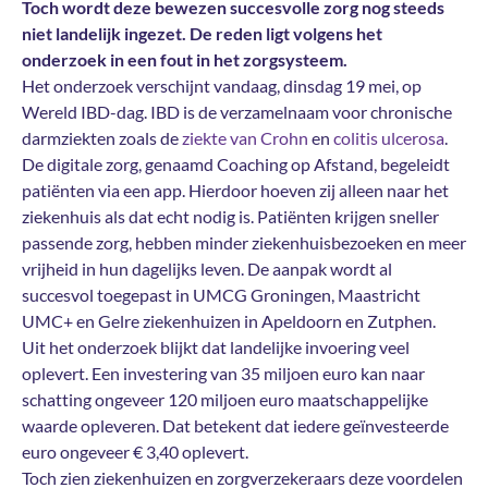
Toch wordt deze bewezen succesvolle zorg nog steeds
niet landelijk ingezet. De reden ligt volgens het
onderzoek in een fout in het zorgsysteem.
Het onderzoek verschijnt vandaag, dinsdag 19 mei, op
Wereld IBD-dag. IBD is de verzamelnaam voor chronische
darmziekten zoals de
ziekte van Crohn
en
colitis ulcerosa
.
De digitale zorg, genaamd Coaching op Afstand, begeleidt
patiënten via een app. Hierdoor hoeven zij alleen naar het
ziekenhuis als dat echt nodig is. Patiënten krijgen sneller
passende zorg, hebben minder ziekenhuisbezoeken en meer
vrijheid in hun dagelijks leven. De aanpak wordt al
succesvol toegepast in UMCG Groningen, Maastricht
UMC+ en Gelre ziekenhuizen in Apeldoorn en Zutphen.
Uit het onderzoek blijkt dat landelijke invoering veel
oplevert. Een investering van 35 miljoen euro kan naar
schatting ongeveer 120 miljoen euro maatschappelijke
waarde opleveren. Dat betekent dat iedere geïnvesteerde
euro ongeveer € 3,40 oplevert.
Toch zien ziekenhuizen en zorgverzekeraars deze voordelen