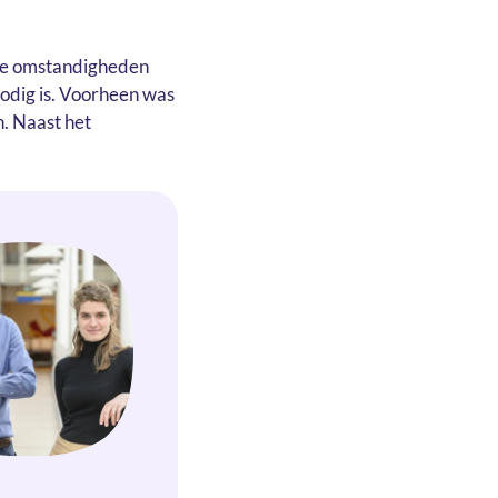
eke omstandigheden
nodig is. Voorheen was
. Naast het