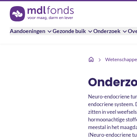
Terug naar de homepage
Aandoeningen
Gezonde buik
Onderzoek
Ove
Blindedarmontsteking
Wetenschappel
Onderzo
Neuro-endocriene tum
endocriene systeem. D
zitten in veel weefse
hormoonachtige stoff
meestal in het maagda
(Neuro-endocriene tu