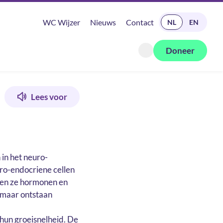
READ IN ENGLISH
WC Wijzer
Nieuws
Contact
NL
EN
Doneer
Zoeken openen
Lees voor
in het neuro-
ro-endocriene cellen
nnen ze hormonen en
 maar ontstaan
hun groeisnelheid. De