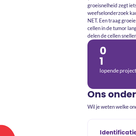
groeisnelheid zegt ie
weefselonderzoek kan 
NET. Een traag groei
cellen in de tumor la
delen de cellen sneller
0
1
lopende projec
Ons onder
Wil je weten welke o
Identificati