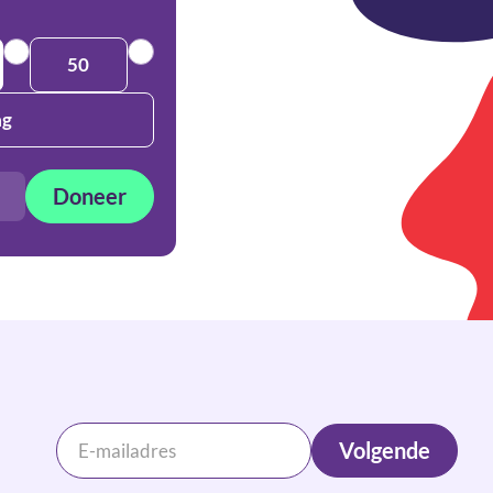
50
ag
Doneer
Volgende