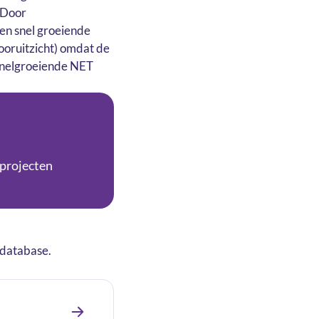
 Door
en snel groeiende
ooruitzicht) omdat de
 snelgroeiende NET
projecten
sdatabase.