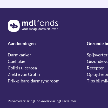
Terug naar de homepage
Aandoeningen
Gezonde b
Darmkanker
Spijsverter
Coeliakie
Gezonde v
Colitis ulcerosa
Recepten
Ziekte van Crohn
Op tijd erbi
Prikkelbare-darmsyndroom
Tips bij mi
Privacyverklaring
Cookieverklaring
Disclaimer