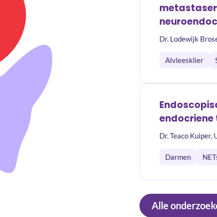
metastaseri
neuroendocr
Dr. Lodewijk Bro
Alvleesklier
Endoscopisc
endocriene
Dr. Teaco Kuiper,
Darmen
NET
Alle onderzoek