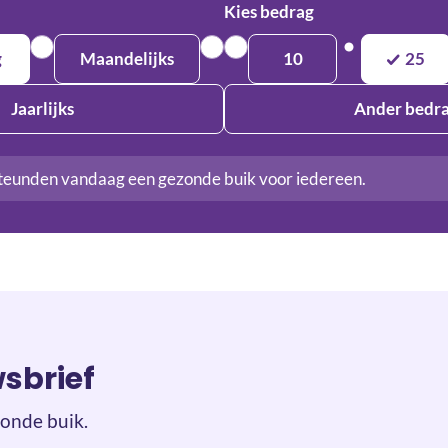
Kies bedrag
g
Maandelijks
10
25
Jaarlijks
Ander bedr
teunden vandaag een gezonde buik voor iedereen.
wsbrief
onde buik.