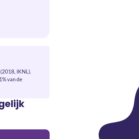
 (2018, IKNL).
 1% van de
elijk