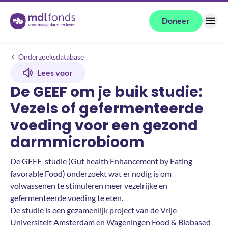
Terug naar de homepage
Doneer
Menu
Onderzoeken
De GEEF om je buik studie: Vezels of gefermenteerde voeding voor
Onderzoeksdatabase
Lees voor
De GEEF om je buik studie:
Vezels of gefermenteerde
voeding voor een gezond
darmmicrobioom
De GEEF-studie (Gut health Enhancement by Eating
favorable Food) onderzoekt wat er nodig is om
volwassenen te stimuleren meer vezelrijke en
gefermenteerde voeding te eten.
De studie is een gezamenlijk project van de Vrije
Universiteit Amsterdam en Wageningen Food & Biobased