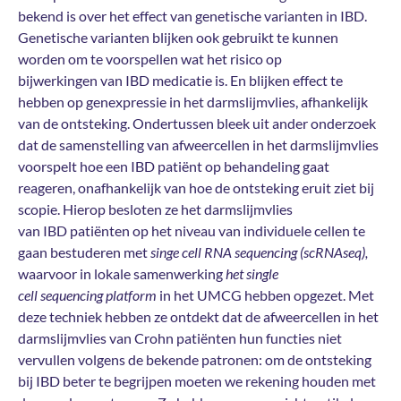
bekend is over het effect van genetische varianten in IBD.
Genetische varianten blijken ook gebruikt te kunnen
worden om te voorspellen wat het risico op
bijwerkingen van IBD medicatie is. En blijken effect te
hebben op genexpressie in het darmslijmvlies, afhankelijk
van de ontsteking. Ondertussen bleek uit ander onderzoek
dat de samenstelling van afweercellen in het darmslijmvlies
voorspelt hoe een IBD patiënt op behandeling gaat
reageren, onafhankelijk van hoe de ontsteking eruit ziet bij
scopie. Hierop besloten ze het darmslijmvlies
van IBD patiënten op het niveau van individuele cellen te
gaan bestuderen met
singe cell RNA sequencing (scRNAseq),
waarvoor in lokale samenwerking
het single
cell sequencing platform
in het UMCG hebben opgezet. Met
deze techniek hebben ze ontdekt dat de afweercellen in het
darmslijmvlies van Crohn patiënten hun functies niet
vervullen volgens de bekende patronen: om de ontsteking
bij IBD beter te begrijpen moeten we rekening houden met