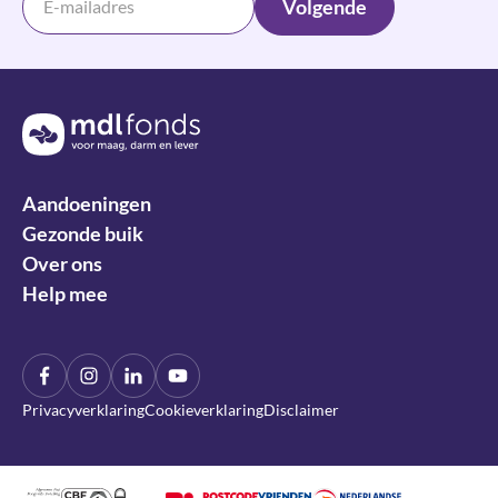
Volgende
Terug naar de homepage
Aandoeningen
Gezonde buik
Over ons
Help mee
Facebook
Instagram
LinkIn
YouTube
Privacyverklaring
Cookieverklaring
Disclaimer
Algemeen Nut Beogende Instelling
CBF Erkend Goed Doel
DDMA Privacy Waarborg
Nederlandse Loterij