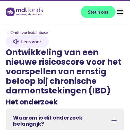
Terug naar de homepage
Steun ons
Menu
Onderzoeken
Ontwikkeling van een nieuwe risicoscore voor het voorspellen van er
Onderzoeksdatabase
Lees voor
Ontwikkeling van een
nieuwe risicoscore voor het
voorspellen van ernstig
beloop bij chronische
darmontstekingen (IBD)
Het onderzoek
Waarom is dit onderzoek
belangrijk?