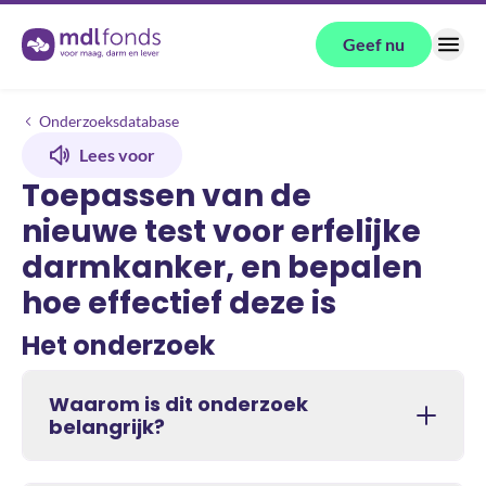
Terug naar de homepage
Geef nu
Menu
Onderzoeken
Toepassen van de nieuwe test voor erfelijke darmkanker, en bepalen ho
Onderzoeksdatabase
Lees voor
Toepassen van de
nieuwe test voor erfelijke
darmkanker, en bepalen
hoe effectief deze is
Het onderzoek
Waarom is dit onderzoek
belangrijk?