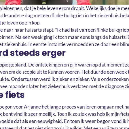
 wielrennen, dat je hele leven erom draait. Wekelijks doe je m
p de andere dag met een flinke buikgriep in het ziekenhuis be
 je leven op z’n kop.
e naar haar huisarts stapt. “Ik had last van een flinke buikgrie
 binnen. Na een week ging ik toch maar eens langs de huisarts. 
et ziekenhuis. In eerste instantie vermoedden ze daar een bl
rd steeds erger
pie gepland. De ontstekingen en pijn waren op dat moment zo
ven om de scopie uit te kunnen voeren. Het duurde een week 
lukte. Ondertussen werd ik zieker en zieker. Vele onderzoeken
 twee maanden later het ziekenhuis verlaten met de diagnose zi
 fiets
 begon voor Arjanne het lange proces van leren omgaan met ha
 bent vind ik zeer moeilijk. Toen ik zo ziek was heb ik mijn fiets
oelde dat als een eeuwigheid. En toen ik weer begon vond ik he
ustreerd dat het niet ging zoals ik wilde. Met een vrij zwaar m