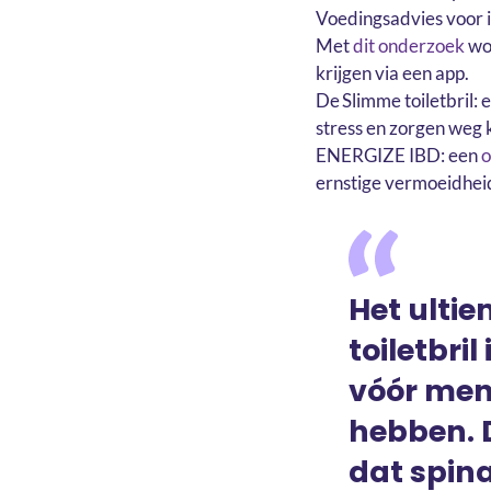
Voedingsadvies voor 
Met
dit onderzoek
wor
krijgen via een app.
De Slimme toiletbril: 
stress en zorgen weg 
ENERGIZE IBD: een
o
ernstige vermoeidheid
Het ulti
toiletbri
vóór me
hebben. D
dat spina