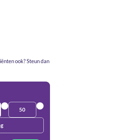
atiënten ook? Steun dan
50
ag