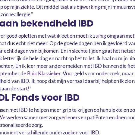
rip op mijn ziekte. Dit middel tast als bijwerking mijn immuuns
 zonneallergie."
 aan bekendheid IBD
er goed opletten met wat ik eet en moet ik zuinig omgaan met 
aat dus echt niet meer. Op de goede dagen ben ik gevloerd van
r echt dagen van bijkomen. En in slechte tijden gaat het fietsen
 ik letterlijk de hele dag en nacht op het toilet. Ik haal nu mijn ui
chten. En ik leer meer andere meiden met IBD kennen die fiets
september de
Buik Klassieker
. Voor geld voor onderzoek, maar 
id van IBD. Ik hoop dat mijn verhaal daarbij helpt en ik zie n
 aan de start!”
DL Fonds voor IBD
sen met IBD te helpen meer grip te krijgen op hun ziekte en zo
 We werken samen met zorgverleners en patiënten en doen on
rsonaliseerde zorg.
t moment verschillende onderzoeken voor IBD: