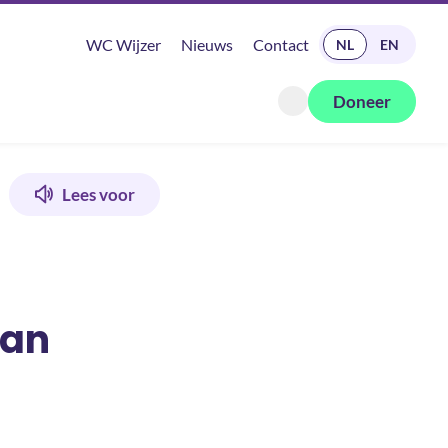
READ IN ENGLISH
WC Wijzer
Nieuws
Contact
NL
EN
Doneer
Zoeken openen
Lees voor
van