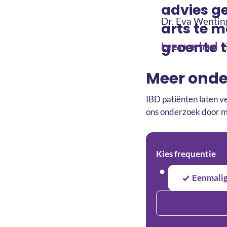
advies g
Dr. Eva Wentin
arts te 
groente t
Lees verhaal
Meer onde
IBD patiënten laten ve
ons onderzoek door mi
Kies frequentie
Eenmali