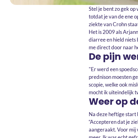
Stel je bent zo gek op
totdat je van de ene o
ziekte van Crohn staat
Het is 2009 als Arjann
diarree en hield niets
me direct door naar h
De pijn we
"Er werd een spoedsco
prednison moesten ge
scopie, welke ook mis
mocht ik uiteindelijk
Weer op de
Na deze heftige start
“Accepteren dat je ziek
aangeraakt. Voor mij v
meer. Ik was echt gefr