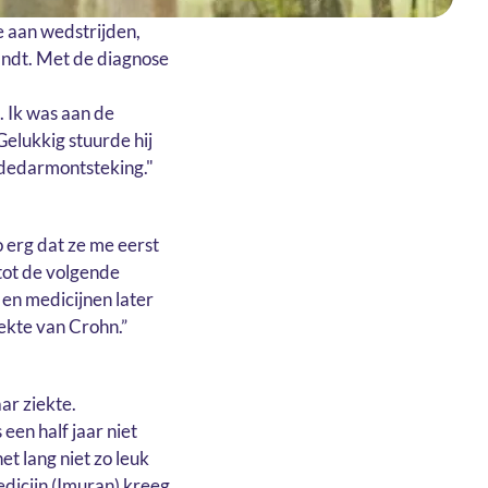
ee aan wedstrijden,
landt. Met de diagnose
p. Ik was aan de
Gelukkig stuurde hij
indedarmontsteking."
 erg dat ze me eerst
tot de volgende
 en medicijnen later
ekte van Crohn.”
ar ziekte.
 een half jaar niet
t lang niet zo leuk
edicijn (Imuran) kreeg