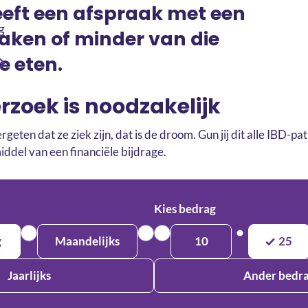
eeft een afspraak met een
g
maken of minder van die
e eten.
rzoek is noodzakelijk
rgeten dat ze ziek zijn, dat is de droom. Gun jij dit alle IBD-p
ddel van een financiële bijdrage.
Kies bedrag
g
Maandelijks
10
25
Jaarlijks
Ander bedr