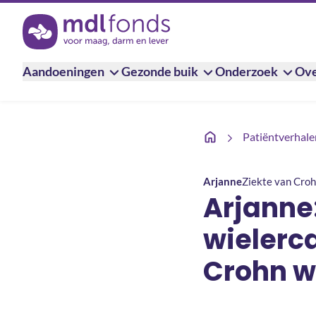
Terug naar de homepage
Aandoeningen
Gezonde buik
Onderzoek
Ove
Arjanne: ‘Ik droomde va
Patiëntverhale
Arjanne
Ziekte van Cro
Arjanne
wielerca
Crohn wa