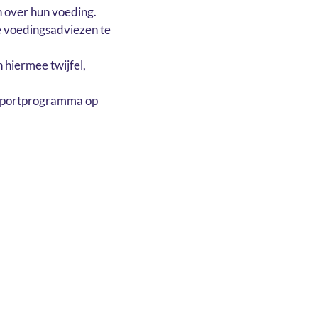
 over hun voeding.
e voedingsadviezen te
 hiermee twijfel,
f sportprogramma op