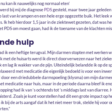
 werd bij mij de diagnose
PDS
gesteld, maar twee jaar geleden
b last van krampen en een hele erge opgezette buik. Het leek wel
k heb hierdoor 1,5 jaar in de ziektewet gezeten, dat was heel
et PDS om moest gaan, had ik de toename van de klachten mi
nde hulp
had ik een heftige terugval. Mijn darmen stopten met werken w
k met de huisarts werd ik direct doorverwezen naar het zieken
jk en lag ik wakker van de pijn. Uiteindelijk belandde ik op de 
laxeerd met medicatie die eigenlijk bedoeld is voor een in
 door een driedubbele darmspoeling (klysma) om mijn darmen 
et medicatie naar huis, maar in de periode daarna bleef ik en
topping had ik van ‘s ochtends tot ’s middags last van diarree.
uisterd. Zoals je kunt voorstellen had dit een grote impact op h
 ik bij de arts aangaf dat ik het niet meer trok, stelde hij voor
rten.”