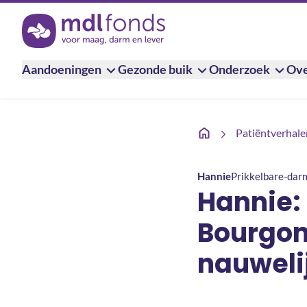
Terug naar de homepage
Aandoeningen
Gezonde buik
Onderzoek
Ove
Hannie: ‘Voorheen was i
Patiëntverhale
Hannie
Prikkelbare-da
Hannie:
Bourgon
nauweli