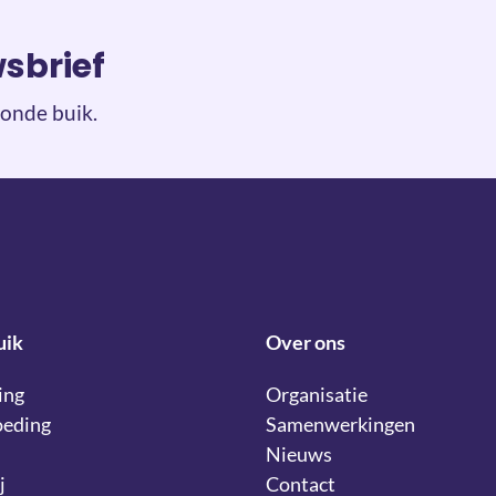
wsbrief
onde buik.
uik
Over ons
ing
Organisatie
oeding
Samenwerkingen
Nieuws
j
Contact