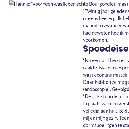
“Twintig jaar geleden
opeens heel erg. Ik he
maanden zwanger was. I
had geweten hoe ik m
voorkomen.”
Spoedeise
“Na een kort herstel 
raakte. Na een gespre
was ik continu misseli
Daar hebben ze me ge
(endoscopie). Gevolgd
“De arts stuurde mij m
In plaats van een vers
volledig aan huis gekl
mij en mijn gezin. Toen
darmspoelingen te sta