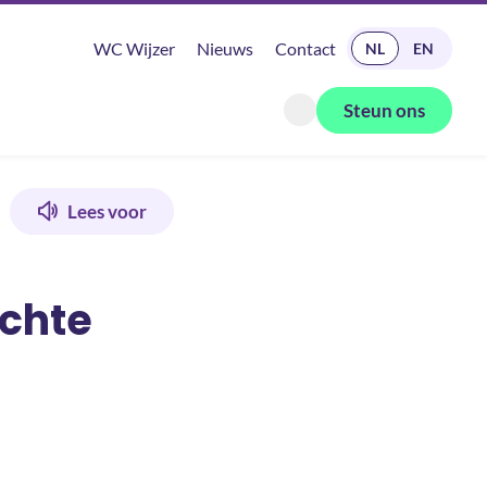
READ IN ENGLISH
WC Wijzer
Nieuws
Contact
NL
EN
Steun ons
Zoeken openen
ten’
Lees voor
echte