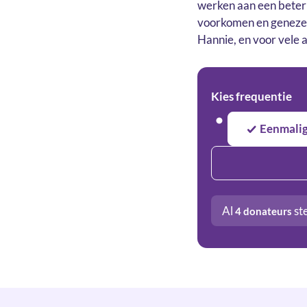
werken aan een beter 
voorkomen en genezen 
Hannie, en voor vele 
Kies frequentie
Eenmali
Al
st
4
donateurs