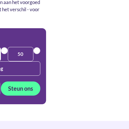
En aan het voorgoed
het verschil - voor
50
ag
Steun ons