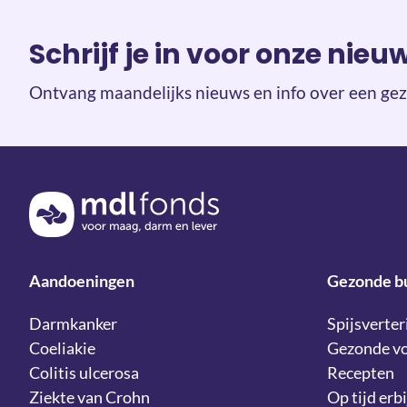
Schrijf je in voor onze nieu
Ontvang maandelijks nieuws en info over een gez
Terug naar de homepage
Aandoeningen
Gezonde b
Darmkanker
Spijsverter
Coeliakie
Gezonde v
Colitis ulcerosa
Recepten
Ziekte van Crohn
Op tijd erbi