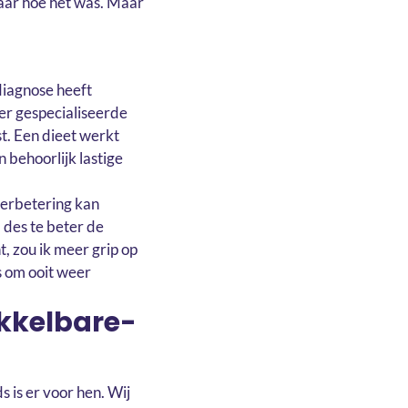
naar hoe het was. Maar
diagnose heeft
beer gespecialiseerde
st. Een dieet werkt
n behoorlijk lastige
verbetering kan
 des te beter de
t, zou ik meer grip op
s om ooit weer
kkelbare-
is er voor hen. Wij