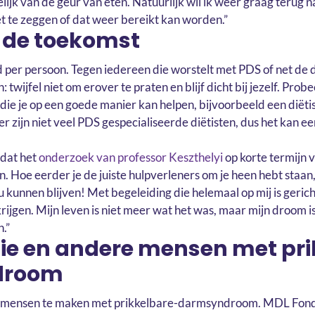
lijk van de geur van eten. Natuurlijk wil ik weer graag terug 
et te zeggen of dat weer bereikt kan worden.”
 de toekomst
nd per persoon. Tegen iedereen die worstelt met PDS of net de 
 twijfel niet om erover te praten en blijf dicht bij jezelf. Pro
die je op een goede manier kan helpen, bijvoorbeeld een diëti
er zijn niet veel PDS gespecialiseerde diëtisten, dus het kan ee
 dat het
onderzoek van professor Keszthelyi
op korte termijn 
. Hoe eerder je de juiste hulpverleners om je heen hebt staan,
u kunnen blijven! Met begeleiding die helemaal op mij is gerich
rijgen. Mijn leven is niet meer wat het was, maar mijn droom i
n.”
ie en andere mensen met pri
droom
n mensen te maken met prikkelbare-darmsyndroom. MDL Fonds 