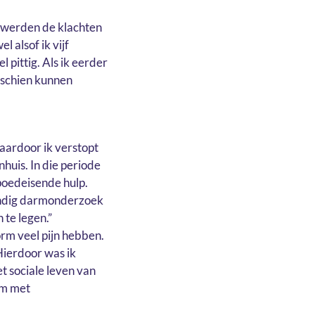
 werden de klachten
 alsof ik vijf
 pittig. Als ik eerder
sschien kunnen
aardoor ik verstopt
huis. In die periode
spoedeisende hulp.
wendig darmonderzoek
te legen.”
orm veel pijn hebben.
 Hierdoor was ik
et sociale leven van
 om met