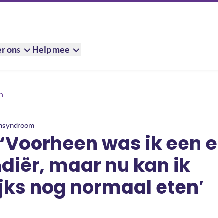
r ons
Help mee
k een echte Bourgondiër, maar nu kan ik nauwelijks nog normaal e
n
rmsyndroom
 ‘Voorheen was ik een 
diër, maar nu kan ik
jks nog normaal eten’