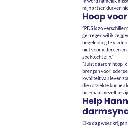
Ik word namelijk misse
mijn artsen durven ni
Hoop voor
“PDS is zo verschille
gekregen wil ik zeggen:
begeleiding te vinden 
niet voor iedereen en 
zoektocht zijn."
"Juist daarom hoop ik
brengen voor iedereen
kwaliteit van leven zo
die rotziekte kunnen k
helemaal mezelf te zij
Help Hann
darmsyn
Elke dag weer krijge