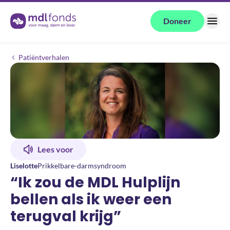
Terug naar de homepage
Doneer
Menu
“Ik zou de MDL Hulplijn bellen als ik weer een terugval krijg”
Patiëntverhalen
Lees voor
Liselotte
Prikkelbare-darmsyndroom
“Ik zou de MDL Hulplijn
bellen als ik weer een
terugval krijg”