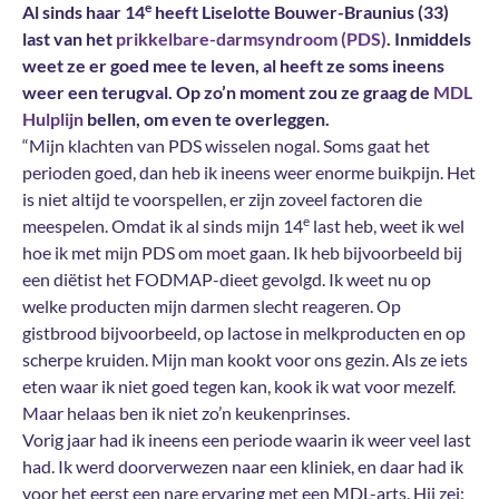
e
Al sinds haar 14
heeft Liselotte Bouwer-Braunius (33)
last van het
prikkelbare-darmsyndroom (PDS)
. Inmiddels
weet ze er goed mee te leven, al heeft ze soms ineens
weer een terugval. Op zo’n moment zou ze graag de
MDL
Hulplijn
bellen, om even te overleggen.
“Mijn klachten van PDS wisselen nogal. Soms gaat het
perioden goed, dan heb ik ineens weer enorme buikpijn. Het
is niet altijd te voorspellen, er zijn zoveel factoren die
e
meespelen. Omdat ik al sinds mijn 14
last heb, weet ik wel
hoe ik met mijn PDS om moet gaan. Ik heb bijvoorbeeld bij
een diëtist het FODMAP-dieet gevolgd. Ik weet nu op
welke producten mijn darmen slecht reageren. Op
gistbrood bijvoorbeeld, op lactose in melkproducten en op
scherpe kruiden. Mijn man kookt voor ons gezin. Als ze iets
eten waar ik niet goed tegen kan, kook ik wat voor mezelf.
Maar helaas ben ik niet zo’n keukenprinses.
Vorig jaar had ik ineens een periode waarin ik weer veel last
had. Ik werd doorverwezen naar een kliniek, en daar had ik
voor het eerst een nare ervaring met een MDL-arts. Hij zei: