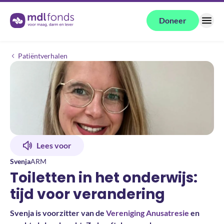
Terug naar de homepage
Doneer
Menu
Toiletten in het onderwijs: tijd voor verandering
Patiëntverhalen
Lees voor
Svenja
ARM
Toiletten in het onderwijs:
tijd voor verandering
Svenja is voorzitter van de
Vereniging Anusatresie
en