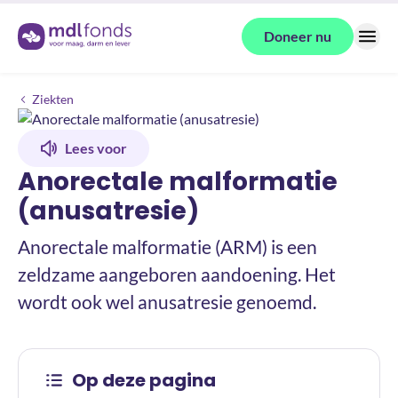
Terug naar de homepage
Doneer nu
Menu
Anorectale malformatie (anusatresie)
Ziekten
Lees voor
Anorectale malformatie
(anusatresie)
Anorectale malformatie (ARM) is een
zeldzame aangeboren aandoening. Het
wordt ook wel anusatresie genoemd.
Op deze pagina