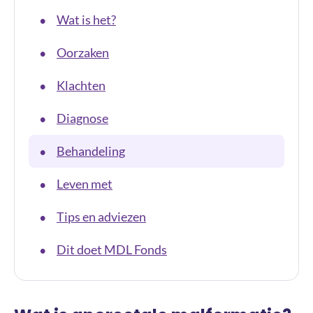
Wat is het?
•
Oorzaken
•
Klachten
•
Diagnose
•
Behandeling
•
Leven met
•
Tips en adviezen
•
Dit doet MDL Fonds
•