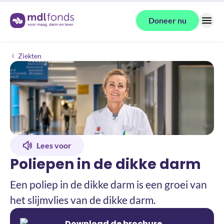
Terug naar de homepage
Doneer nu
Menu
Poliepen in de dikke darm
Ziekten
Lees voor
Poliepen in de dikke darm
Een poliep in de dikke darm is een groei van
het slijmvlies van de dikke darm.
Download de brochure