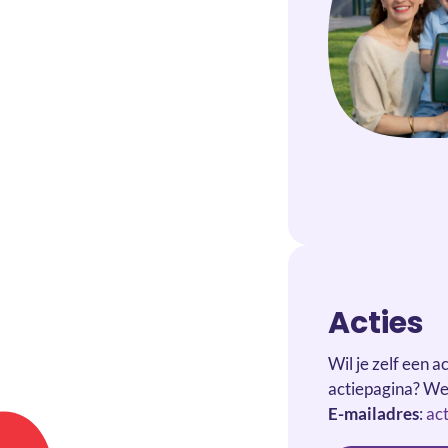
Acties
Wil je zelf een a
actiepagina? We
E-mailadres
:
ac