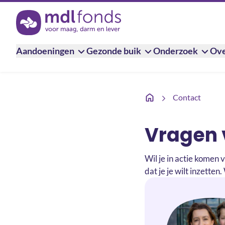
Terug naar de homepage
Aandoeningen
Gezonde buik
Onderzoek
Ove
Vragen voor actievoerd
Contact
Vragen 
Wil je in actie komen
dat je je wilt inzette