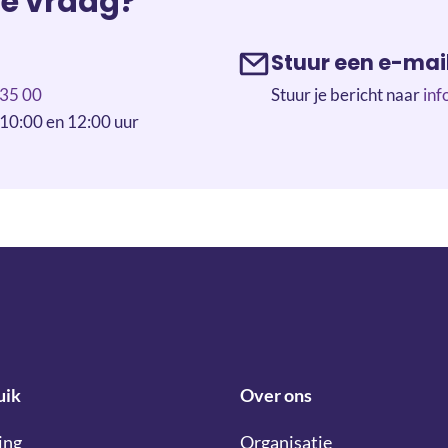
re vraag?
Stuur een e-mai
35 00
Stuur je bericht naar
inf
 10:00 en 12:00 uur
uik
Over ons
ing
Organisatie