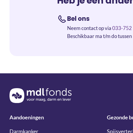
Heb je een ande
Bel ons
Neem contact op via
033-752 
Beschikbaar ma t/m do tussen
Terug naar de homepage
Aandoeningen
Gezonde b
Darmkanker
Spijsverter