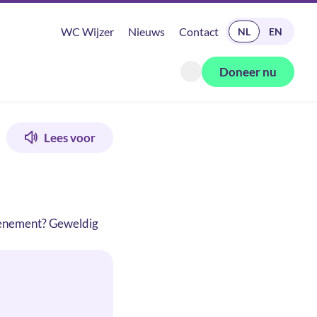
READ IN ENGLISH
WC Wijzer
Nieuws
Contact
NL
EN
Doneer nu
Zoeken openen
Lees voor
evenement? Geweldig