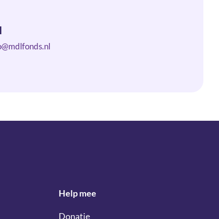
l
o@mdlfonds.nl
Help mee
Donatie