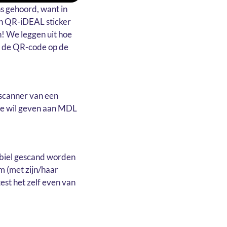
ens gehoord, want in
en QR-iDEAL sticker
! We leggen uit hoe
en de QR-code op de
scanner van een
ie wil geven aan MDL
obiel gescand worden
m (met zijn/haar
est het zelf even van