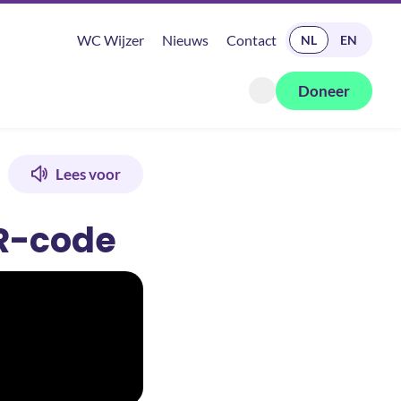
READ IN ENGLISH
WC Wijzer
Nieuws
Contact
NL
EN
Doneer
Zoeken openen
Lees voor
QR-code