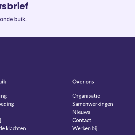
wsbrief
onde buik.
uik
Over ons
ing
Organisatie
oeding
Samenwerkingen
Nieuws
j
Contact
lde klachten
Werken bij