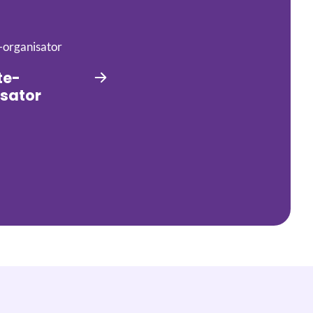
te-
sator