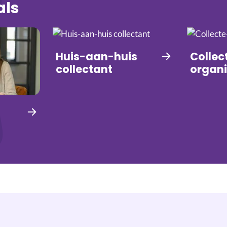
als
Huis-aan-huis
Collec
collectant
organi