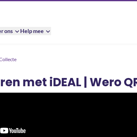
r ons
Help mee
 | Wero QR-code
Collecte
eren met iDEAL | Wero 