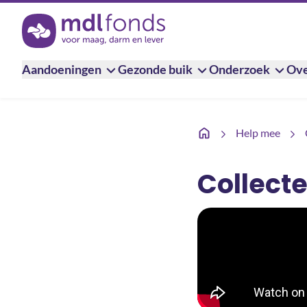
Terug naar de homepage
Aandoeningen
Gezonde buik
Onderzoek
Ove
Collecteren met iDEAL
Help mee
Collect