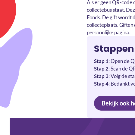
Als er geen QR-code o
collectebus staat. De
Fonds. De gift wordt d
collecteplaats. Giften
persoonlijke pagina.
Stappen 
Stap 1
: Open de Q
Stap 2
: Scan de Q
Stap 3
: Volg de st
Stap 4
: Bedankt vo
Bekijk ook h