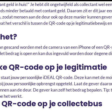
ant geld in huis!” Je hebt dit ongetwijfeld als collectant wel e
s minder betaald met contant geld. Daarom zit er dit jaar e
js, zodat mensen aan de deur ook op deze manier kunnen geven
wat het verschil is tussen de QR-code op je legitimatiebewijs 
 het?
n gescand worden met de camera van een iPhone of een QR-
et bedrag is open en kan dus ingevuld worden door degene d
ke QR-code op je legitimatie
rt staat jouw persoonlijke iDEAL QR-code. Deze kan met de m
bij jouw persoonlijke opbrengst opgeteld. Laat de gever daaro
nnen aan de deur. De gever kan zelf het bedrag bepalen. Tip: t
oe het werkt.
QR-code op je collectebus