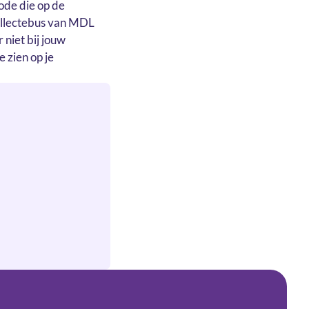
ode die op de
collectebus van MDL
 niet bij jouw
e zien op je