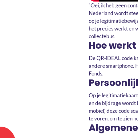
“Oei, ik heb geen cont
Nederland wordt steed
op je legitimatiebewi
het precies werkt en 
collectebus.
Hoe werkt
De QR-iDEAL code ka
andere smartphone. H
Fonds.
Persoonlij
Op je legitimatiekaa
en de bijdrage wordt 
mobiel) deze code sca
te voren, om te zien h
Algemene 