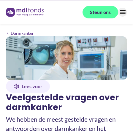
Terug naar de homepage
Steun ons
Menu
Kanker
Veelgestelde vragen over darmkanker
Darmkanker
Lees voor
Veelgestelde vragen over
darmkanker
We hebben de meest gestelde vragen en
antwoorden over darmkanker en het