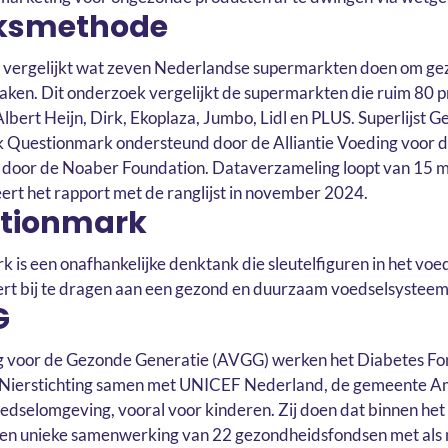
ksmethode
d vergelijkt wat zeven Nederlandse supermarkten doen om ge
aken. Dit onderzoek vergelijkt de supermarkten die ruim 80 
bert Heijn, Dirk, Ekoplaza, Jumbo, Lidl en PLUS. Superlijst G
ank Questionmark ondersteund door de Alliantie Voeding voor
door de Noaber Foundation. Dataverzameling loopt van 15 mei 
rt het rapport met de ranglijst in november 2024.
stionmark
k is een onafhankelijke denktank die sleutelfiguren in het vo
ert bij te dragen aan een gezond en duurzaam voedselsysteem
G
ng voor de Gezonde Generatie (AVGG) werken het Diabetes Fon
 Nierstichting samen met UNICEF Nederland, de gemeente
edselomgeving, vooral voor kinderen. Zij doen dat binnen h
en unieke samenwerking van 22 gezondheidsfondsen met als m