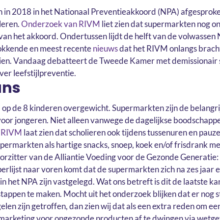
n 2018 in het Nationaal Preventieakkoord (NPA) afgesproken
leren.
Onderzoek van RIVM
liet zien dat supermarkten nog 
 van het akkoord. Ondertussen lijdt de helft van de volwasse
okkende en meest recente
nieuws
dat het RIVM onlangs bracht,
eien. Vandaag debatteert de Tweede Kamer met demissionair 
er leefstijlpreventie.
ans
 op de 8 kinderen overgewicht. Supermarkten zijn de belangri
oor jongeren. Niet alleen vanwege de dagelijkse boodschapp
n RIVM
laat zien dat scholieren ook tijdens tussenuren en pauz
upermarkten als hartige snacks, snoep, koek en/of frisdrank met
rzitter van de Alliantie Voeding voor de Gezonde Generatie:
perlijst naar voren komt dat de supermarkten zich na zes jaar e
n het NPA zijn vastgelegd. Wat ons betreft is dit de laatste k
 stappen te maken. Mocht uit het onderzoek blijken dat er nog 
en zijn getroffen, dan zien wij dat als een extra reden om e
marketing voor ongezonde producten af te dwingen via wetgev