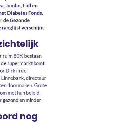
a, Jumbo, Lidl en
met Diabetes Fonds,
or de Gezonde
ranglijst verschijnt
ichtelijk
or ruim 80% bestaan
t de supermarkt komt.
or Dirk in de
 Linnebank, directeur
kten doormaken. Grote
 om met hun beleid,
er gezond en minder
oord nog