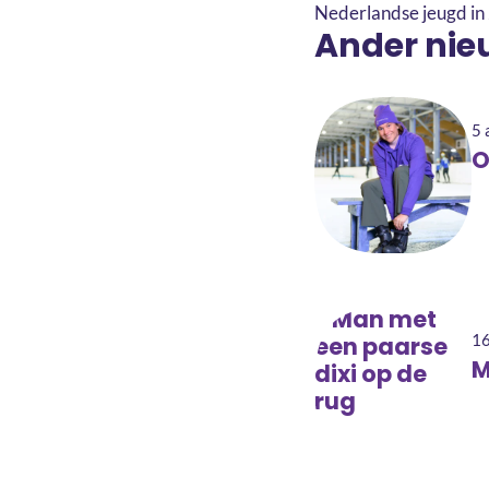
Nederlandse jeugd in 
Ander nie
5 
O
16
M