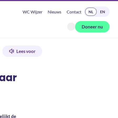
READ IN ENGLISH
WC Wijzer
Nieuws
Contact
NL
EN
Doneer nu
Zoeken openen
Lees voor
naar
lijkt de