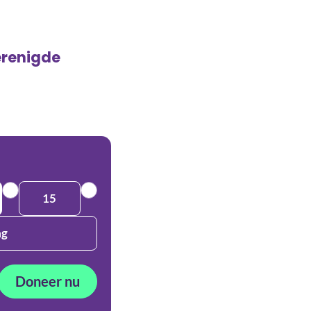
erenigde
15
ag
Doneer nu