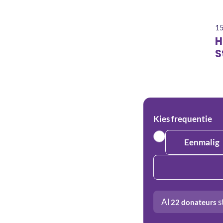
15
H
S
Kies frequentie
Eenmalig
Al
s
22
donateurs