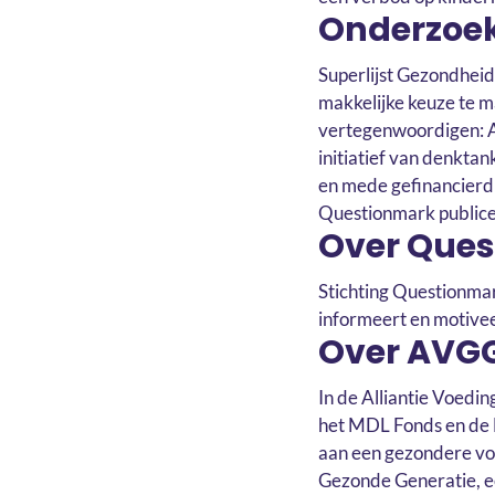
Onderzoe
Superlijst Gezondhei
makkelijke keuze te m
vertegenwoordigen: Al
initiatief van denkt
en mede gefinancierd 
Questionmark publicee
Over Que
Stichting Questionmar
informeert en motive
Over AVG
In de Alliantie Voedi
het MDL Fonds en de
aan een gezondere vo
Gezonde Generatie, e