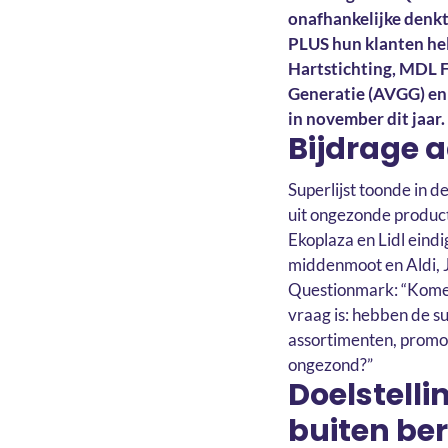
onafhankelijke denkta
PLUS hun klanten he
Hartstichting, MDL F
Generatie (AVGG) en 
in november dit jaar.
Bijdrage a
Superlijst toonde in 
uit ongezonde product
Ekoplaza en Lidl eindi
middenmoot en Aldi, J
Questionmark: “Komen
vraag is: hebben de s
assortimenten, promot
ongezond?”
Doelstell
buiten ber