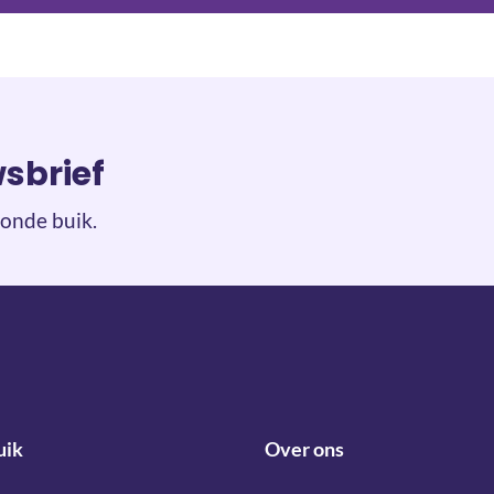
wsbrief
onde buik.
uik
Over ons