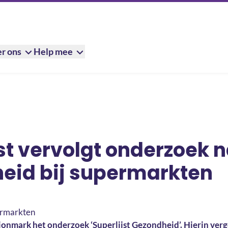
r ons
Help mee
derzoek naar gezondheid bij supermarkten
st vervolgt onderzoek 
eid bij supermarkten
onmark het onderzoek ‘Superlijst Gezondheid’. Hierin verge