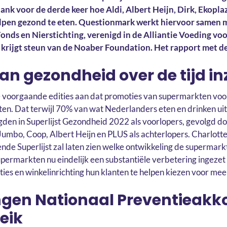
nk voor de derde keer hoe Aldi, Albert Heijn, Dirk, Ekoplaz
lpen gezond te eten. Questionmark werkt hiervoor samen 
onds en Nierstichting, verenigd in de Alliantie Voeding vo
krijgt steun van de Noaber Foundation. Het rapport met de 
an gezondheid over de tijd inz
de voorgaande edities aan dat promoties van supermarkten vo
en. Dat terwijl 70% van wat Nederlanders eten en drinken ui
gden in Superlijst Gezondheid 2022 als voorlopers, gevolgd do
umbo, Coop, Albert Heijn en PLUS als achterlopers. Charlotte
de Superlijst zal laten zien welke ontwikkeling de supermar
upermarkten nu eindelijk een substantiële verbetering ingezet
ies en winkelinrichting hun klanten te helpen kiezen voor me
ingen Nationaal Preventieakk
eik