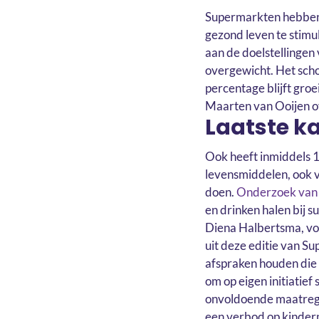
Supermarkten hebben i
gezond leven te stimu
aan de doelstellingen
overgewicht. Het sch
percentage blijft gro
Maarten van Ooijen ov
Laatste k
Ook heeft inmiddels 1
levensmiddelen, ook v
doen.
Onderzoek va
en drinken halen bij s
Diena Halbertsma, voo
uit deze editie van Su
afspraken houden die i
om op eigen initiatief
onvoldoende maatregel
een verbod op kinder