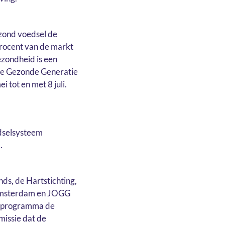
zond voedsel de
procent van de markt
ezondheid is een
 de Gezonde Generatie
tot en met 8 juli.
edselsysteem
.
ds, de Hartstichting,
 Amsterdam en JOGG
et programma de
issie dat de