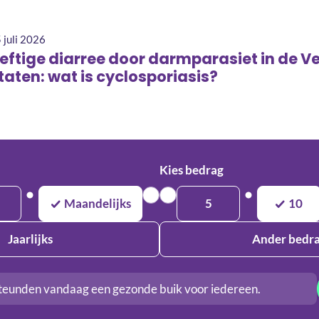
 juli 2026
eftige diarree door darmparasiet in de V
taten: wat is cyclosporiasis?
Kies bedrag
Maandelijks
5
10
Jaarlijks
Ander bedr
teunden vandaag een gezonde buik voor iedereen.