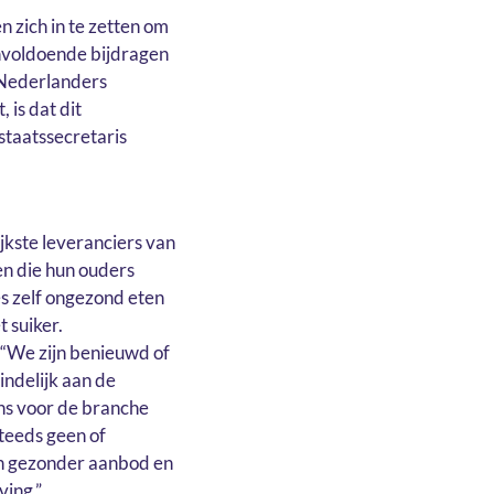
 zich in te zetten om
onvoldoende bijdragen
n Nederlanders
 is dat dit
staatssecretaris
jkste leveranciers van
en die hun ouders
es zelf ongezond eten
 suiker.
 “We zijn benieuwd of
indelijk aan de
ans voor de branche
steeds geen of
en gezonder aanbod en
ing.”