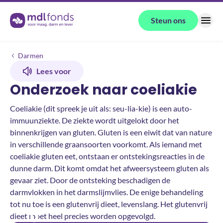
Terug naar de homepage
Steun ons
Menu
Wetenschappelijk onderzoek
Blindedarmontsteking
Darmen
Lees voor
Onderzoek naar coeliakie
Coeliakie (dit spreek je uit als: seu-lia-kie) is een auto-
immuunziekte. De ziekte wordt uitgelokt door het
binnenkrijgen van gluten. Gluten is een eiwit dat van nature
in verschillende graansoorten voorkomt. Als iemand met
coeliakie gluten eet, ontstaan er ontstekingsreacties in de
dunne darm. Dit komt omdat het afweersysteem gluten als
gevaar ziet. Door de ontsteking beschadigen de
darmvlokken in het darmslijmvlies. De enige behandeling
tot nu toe is een glutenvrij dieet, levenslang. Het glutenvrij
0
dieet moet heel precies worden opgevolgd.