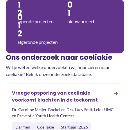
1
0
2
1
0
lopende projecten
nieuw project
1
2
afgeronde projecten
Ons onderzoek naar coeliakie
Wil je weten welke onderzoeken wij financieren naar
coeliakie? Bekijk onze onderzoeksdatabase.
Vroege opsporing van coeliakie
voorkomt klachten in de toekomst
Dr. Caroline Meijer-Boekel en Drs. Lucy Smit, Leids UMC
en Preventie Youth Health Centers
Darmen
Coeliakie
Startjaar: 2026