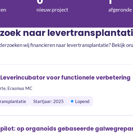
0
1
ten
nieuw project
afgeronde 
zoek naar levertransplantat
derzoeken wij financieren naar levertransplantatie? Bekijk on
: Leverincubator voor functionele verbetering
Porte, Erasmus MC
ransplantatie
Startjaar: 2025
Lopend
pilot: op organoids gebaseerde galwegrepar