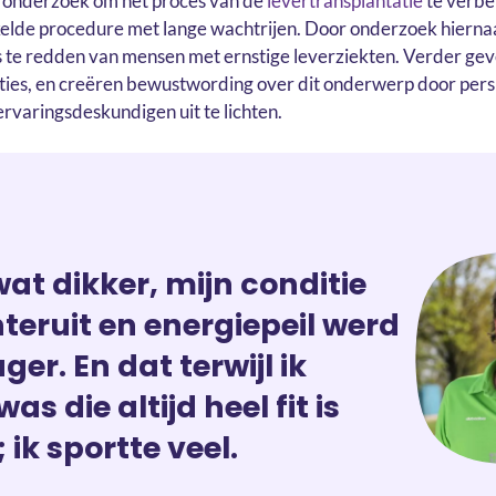
 onderzoek om het proces van de
levertransplantatie
te verbet
elde procedure met lange wachtrijen. Door onderzoek hiernaa
 te redden van mensen met ernstige leverziekten. Verder gev
ties, en creëren bewustwording over dit onderwerp door pers
rvaringsdeskundigen uit te lichten.
wat dikker, mijn conditie
teruit en energiepeil werd
ger. En dat terwijl ik
s die altijd heel fit is
 ik sportte veel.