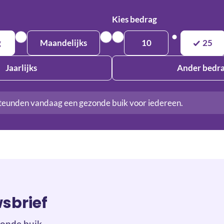
Kies bedrag
g
Maandelijks
10
25
Jaarlijks
Ander bedr
teunden vandaag een gezonde buik voor iedereen.
wsbrief
onde buik.