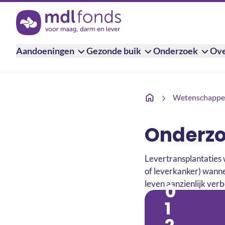
Terug naar de homepage
Aandoeningen
Gezonde buik
Onderzoek
Ove
Blindedarmontsteking
Wetenschappel
Onderzo
Levertransplantaties w
of leverkanker) wannee
leven aanzienlijk ver
0
1