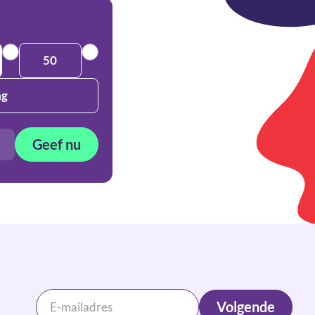
50
ag
Geef nu
Volgende