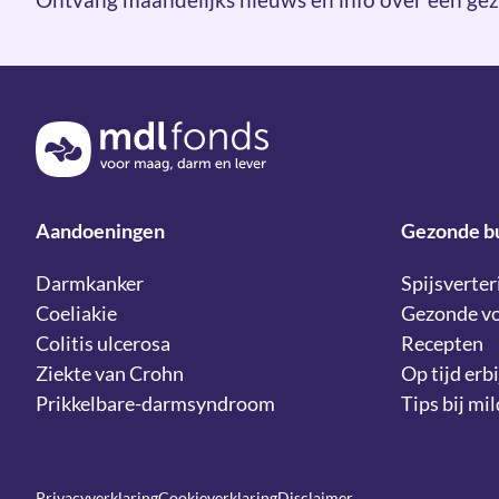
Terug naar de homepage
Aandoeningen
Gezonde b
Darmkanker
Spijsverter
Coeliakie
Gezonde v
Colitis ulcerosa
Recepten
Ziekte van Crohn
Op tijd erbi
Prikkelbare-darmsyndroom
Tips bij mi
Privacyverklaring
Cookieverklaring
Disclaimer