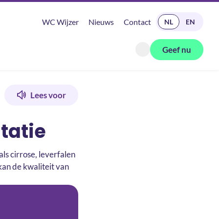
READ IN ENGLISH
WC Wijzer
Nieuws
Contact
NL
EN
Geef nu
Zoeken openen
Lees voor
tatie
ls cirrose, leverfalen
kan de kwaliteit van