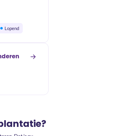
Lopend
inderen
plantatie?