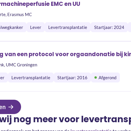
ermachineperfusie EMC en UU
Porte, Erasmus MC
lwegkanker
Lever
Levertransplantatie
Startjaar: 2024
g van een protocol voor orgaandonatie bij k
link, UMC Groningen
er
Levertransplantatie
Startjaar: 2016
Afgerond
en
wij nog meer voor levertrans