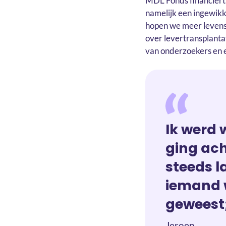
MDL Fonds financiert
namelijk een ingewikk
hopen we meer levens
over levertransplanta
van onderzoekers en e
Ik werd 
ging ach
steeds la
iemand wa
geweest;
Jeroen