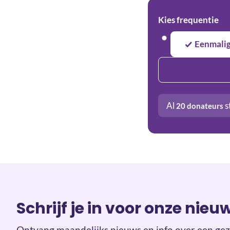
Kies frequentie
Eenmali
Al
s
20
donateurs
Schrijf je in voor onze nieu
Ontvang maandelijks nieuws en info over een gez