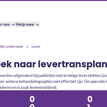
r ons
Help mee
ijk onderzoek
Lever
ek naar levertransplan
orden uitgevoerd bij patiënten met ernstige leverziekten (zoa
r andere behandelingsopties niet effectief zijn. De operatie 
beteren en is vaak levensreddend.
0
0