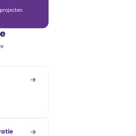
projecten
ie
ze
atie