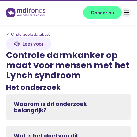
Terug naar de homepage
Doneer nu
Menu
Onderzoeken
Controle darmkanker op maat voor mensen met het Lynch syndroom
Onderzoeksdatabase
Lees voor
Controle darmkanker op
maat voor mensen met het
Lynch syndroom
Het onderzoek
Waarom is dit onderzoek
belangrijk?
Wat is het doel van dit