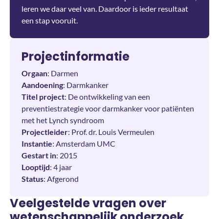
leren we daar veel van. Daardoor is ieder resultaat
een stap vooruit.
Projectinformatie
Orgaan
: Darmen
Aandoening
: Darmkanker
Titel project
: De ontwikkeling van een
preventiestrategie voor darmkanker voor patiënten
met het Lynch syndroom
Projectleider
: Prof. dr. Louis Vermeulen
Instantie
: Amsterdam UMC
Gestart in
: 2015
Looptijd
: 4 jaar
Status
: Afgerond
Veelgestelde vragen over
wetenschappelijk onderzoek