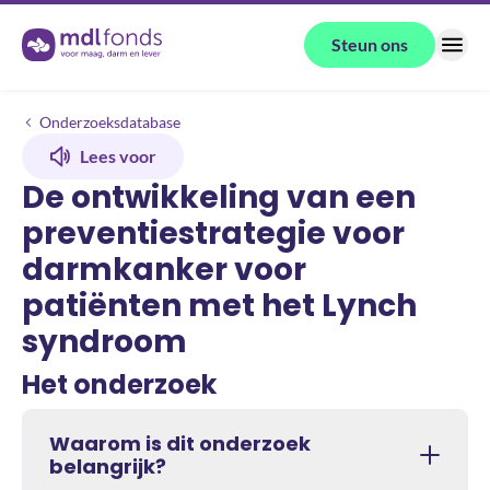
Terug naar de homepage
Steun ons
Menu
Onderzoeken
De ontwikkeling van een preventiestrategie voor darmkanker voor p
Onderzoeksdatabase
Lees voor
De ontwikkeling van een
preventiestrategie voor
darmkanker voor
patiënten met het Lynch
syndroom
Het onderzoek
Waarom is dit onderzoek
belangrijk?