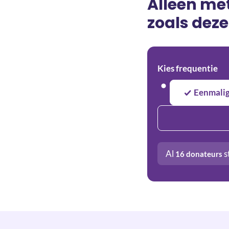
Alleen me
zoals deze
Kies frequentie
Eenmali
Al
s
16
donateurs