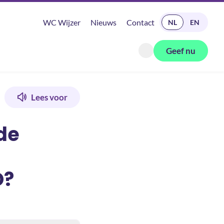
READ IN ENGLISH
WC Wijzer
Nieuws
Contact
NL
EN
Geef nu
Zoeken openen
Lees voor
de
D?