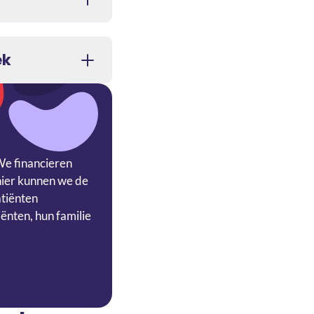
ek
We financieren
nier kunnen we de
atiënten
ënten, hun familie