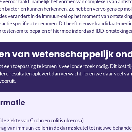
e veroorzaakt, namelijk het vormen van complexen van antistof
 bacteriën kunnen herkennen. Ze hebben vervolgens op mol
cies verandert in de immuun-cel op het moment van ontsteking. 
actie specifiek te remmen. Dit heeft nieuwe kandidaat-medi
en testen om te bepalen of hiermee inderdaad IBD-ontstekin
en van wetenschappelijk on
t een toepassing te komen is veel onderzoek nodig. Dit kost t
re resultaten oplevert dan verwacht, leren we daar veel van
vooruit.
ormatie
(de ziekte van Crohn en colitis ulcerosa)
rag van immuun-cellen in de darm: sleutel tot nieuwe behande