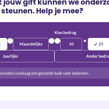
t jouw gift kunnen we onder
 steunen. Help je mee?
Kies bedrag
g
Maandelijks
10
25
Jaarlijks
Ander bedr
teunden vandaag een gezonde buik voor iedereen.