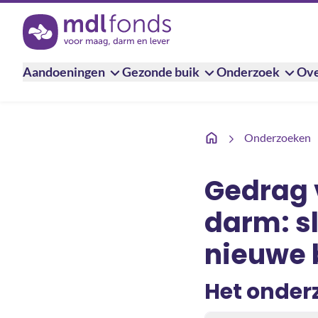
Terug naar de homepage
Aandoeningen
Gezonde buik
Onderzoek
Ove
Gedrag van immuun-cell
Onderzoeken
Gedrag 
darm: sl
nieuwe 
Het onder