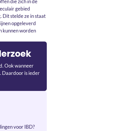
fen die zich in de
eculair gebied
Dit stelde ze in staat
cijnen opgeleverd
gen kunnen worden
derzoek
ijd. Ook wanneer
. Daardoor is ieder
lingen voor IBD?