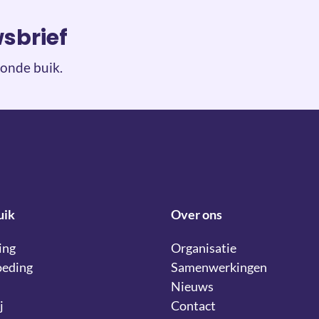
wsbrief
onde buik.
uik
Over ons
ing
Organisatie
oeding
Samenwerkingen
Nieuws
j
Contact