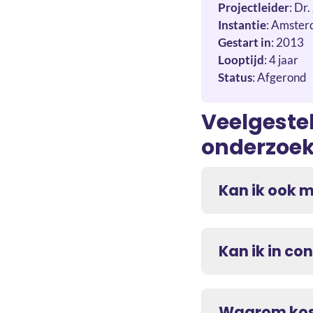
Projectleider
: Dr
Instantie
: Amster
Gestart in
: 2013
Looptijd
: 4 jaar
Status
: Afgerond
Veelgeste
onderzoe
Kan ik ook 
Kan ik in c
Waarom kost