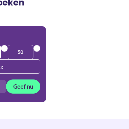
zoeken
50
ag
Geef nu