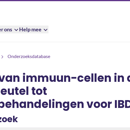
r ons
Help mee
en in de darm: sleutel tot nieuwe behandelingen voor IBD?
Onderzoeksdatabase
van immuun-cellen in 
eutel tot
behandelingen voor IB
zoek