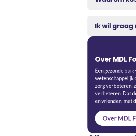
Ik wil graa
Over MDL F
Een gezonde buik 
wetenschappelijk 
zorg verbeteren, z
verbeteren. Dat do
en vrienden, met d
Over MDL F