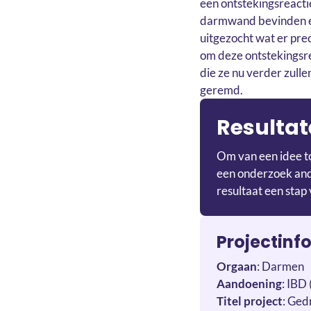
een ontstekingsreacti
darmwand bevinden en
uitgezocht wat er pre
om deze ontstekingsre
die ze nu verder zull
geremd.
Resultat
Om van een idee to
een onderzoek ande
resultaat een stap 
Projectinf
Orgaan
: Darmen
Aandoening
: IBD 
Titel project
: Ged