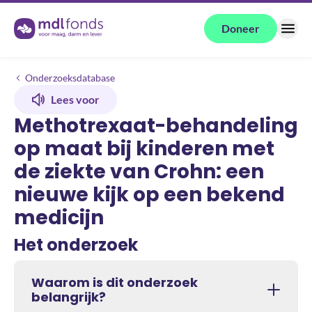
Terug naar de homepage
Doneer
Menu
Onderzoeken
Methotrexaat-behandeling op maat bij kinderen met de ziekte van Cr
Onderzoeksdatabase
Lees voor
Methotrexaat-behandeling
op maat bij kinderen met
de ziekte van Crohn: een
nieuwe kijk op een bekend
medicijn
Het onderzoek
Waarom is dit onderzoek
belangrijk?