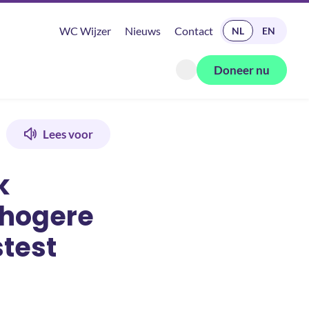
READ IN ENGLISH
WC Wijzer
Nieuws
Contact
NL
EN
Doneer nu
Zoeken openen
e screeningstest met fecale aminogrammen
Lees voor
k
 hogere
test