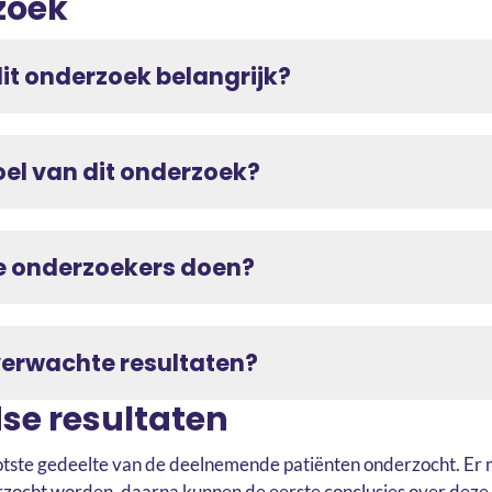
zoek
it onderzoek belangrijk?
oel van dit onderzoek?
 onderzoekers doen?
verwachte resultaten?
se resultaten
tste gedeelte van de deelnemende patiënten onderzocht. Er 
zocht worden, daarna kunnen de eerste conclusies over deze 