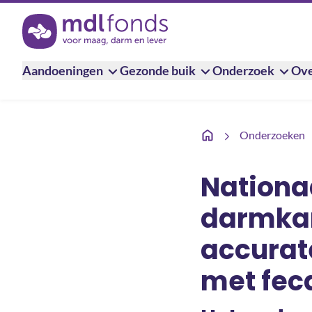
Terug naar de homepage
Aandoeningen
Gezonde buik
Onderzoek
Ove
Nationaal bevolkingson
Onderzoeken
Nationa
darmkan
accurat
met fe