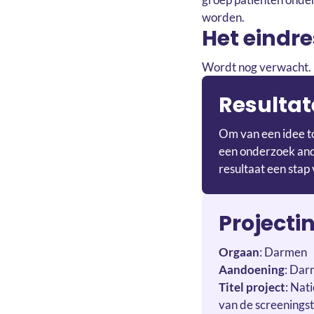
worden.
Het eindr
Wordt nog verwacht.
Resultat
Om van een idee to
een onderzoek ande
resultaat een stap 
Projecti
Orgaan
: Darmen
Aandoening
: Da
Titel project
: Nat
van de screenings