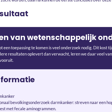
esultaat
en van wetenschappelijk on
t een toepassing te komen is veel onderzoek nodig. Dit kost t
re resultaten oplevert dan verwacht, leren we daar veel van
vooruit.
nformatie
rmkanker
ionaal bevolkingsonderzoek darmkanker: streven naar een ho
test met fecale aminogrammen.