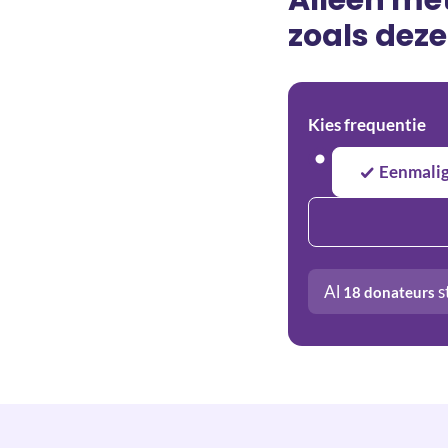
zoals deze
Kies frequentie
Eenmali
Al
s
18
donateurs