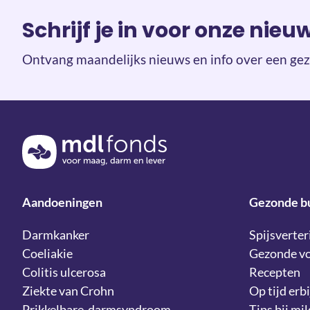
Schrijf je in voor onze nieu
Ontvang maandelijks nieuws en info over een gez
Terug naar de homepage
Aandoeningen
Gezonde b
Darmkanker
Spijsverter
Coeliakie
Gezonde v
Colitis ulcerosa
Recepten
Ziekte van Crohn
Op tijd erbi
Prikkelbare-darmsyndroom
Tips bij mi