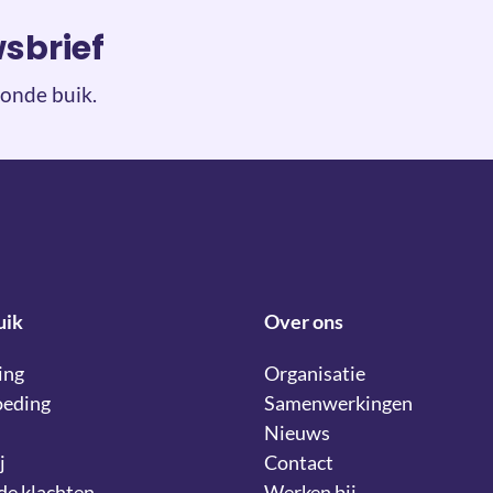
wsbrief
onde buik.
uik
Over ons
ing
Organisatie
oeding
Samenwerkingen
Nieuws
j
Contact
lde klachten
Werken bij