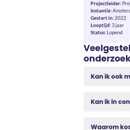
Projectleider
: Pr
Instantie
: Amste
Gestart in
: 2022
Looptijd
: 3 jaar
Status
: Lopend
Veelgeste
onderzoe
Kan ik ook 
Kan ik in c
Waarom kost