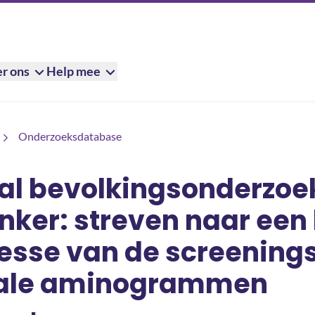
r ons
Help mee
derzoek darmkanker: streven naar een hogere accuratesse van d
Onderzoeksdatabase
al bevolkingsonderzoe
ker: streven naar een
esse van de screenings
cale aminogrammen