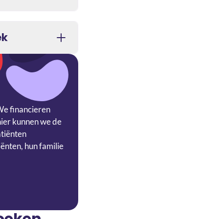
ek
We financieren
nier kunnen we de
atiënten
ënten, hun familie
zoeken