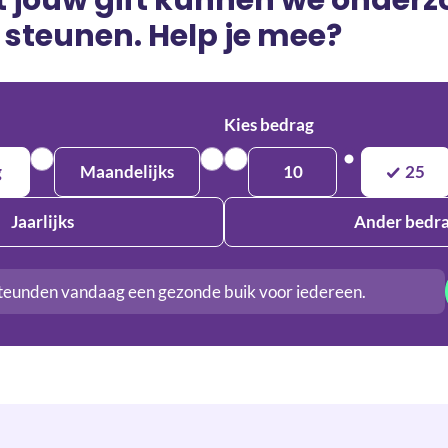
 steunen. Help je mee?
Kies bedrag
g
Maandelijks
10
25
Jaarlijks
Ander bedr
teunden vandaag een gezonde buik voor iedereen.