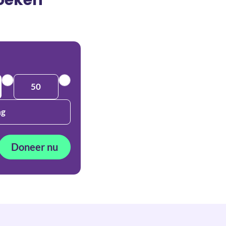
50
ag
Doneer nu