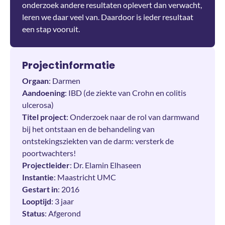
onderzoek andere resultaten oplevert dan verwacht,
leren we daar veel van. Daardoor is ieder resultaat
een stap vooruit.
Projectinformatie
Orgaan
: Darmen
Aandoening
: IBD (de ziekte van Crohn en colitis
ulcerosa)
Titel project
: Onderzoek naar de rol van darmwand
bij het ontstaan en de behandeling van
ontstekingsziekten van de darm: versterk de
poortwachters!
Projectleider
: Dr. Elamin Elhaseen
Instantie
: Maastricht UMC
Gestart in
: 2016
Looptijd
: 3 jaar
Status
: Afgerond