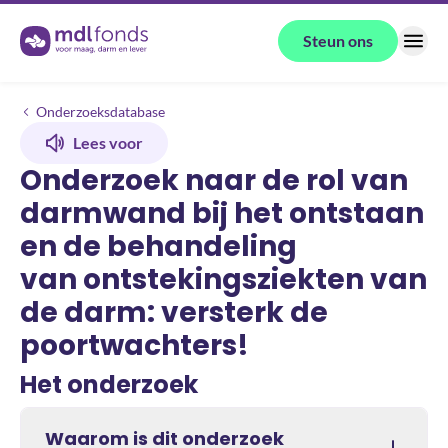
Terug naar de homepage
Steun ons
Menu
Onderzoeken
Onderzoek naar de rol van darmwand bij het ontstaan en de behandeli
Onderzoeksdatabase
Lees voor
Onderzoek naar de rol van
darmwand bij het ontstaan
en de behandeling
van ontstekingsziekten van
de darm: versterk de
poortwachters!
Het onderzoek
Waarom is dit onderzoek