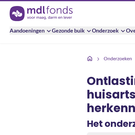
Terug naar de homepage
Aandoeningen
Gezonde buik
Onderzoek
Ove
Ontlastingstest in de 
Onderzoeken
Ontlasti
huisarts
herken
Het onder