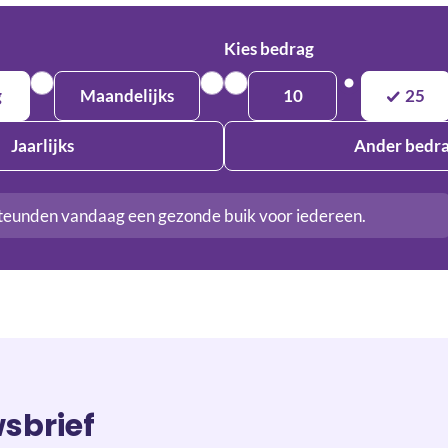
Kies bedrag
g
Maandelijks
10
25
Jaarlijks
Ander bedr
teunden vandaag een gezonde buik voor iedereen.
wsbrief