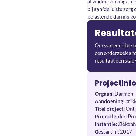
al vinden sommige men
bij aan ‘de juiste zor
belastende darmkijkon
Resultat
Om van een idee to
een onderzoek ande
resultaat een stap 
Projectinf
Orgaan
: Darmen
Aandoening
: pri
Titel project
: Ont
Projectleider
: Pr
Instantie
: Ziekenh
Gestart in
: 2017