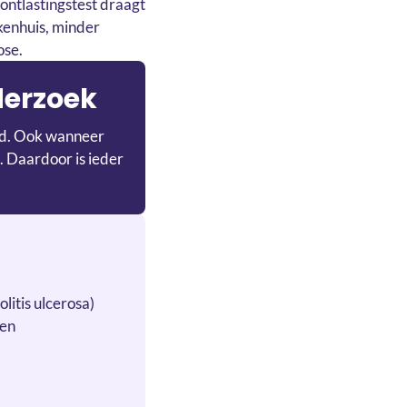
ontlastingstest draagt
ekenhuis, minder
ose.
derzoek
ijd. Ook wanneer
. Daardoor is ieder
litis ulcerosa)
nen