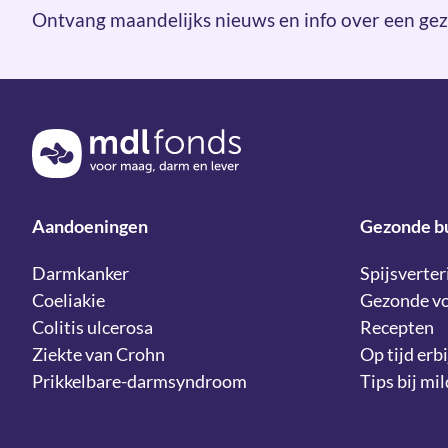
Ontvang maandelijks nieuws en info over een gez
Terug naar de homepage
Aandoeningen
Gezonde b
Darmkanker
Spijsverter
Coeliakie
Gezonde v
Colitis ulcerosa
Recepten
Ziekte van Crohn
Op tijd erbi
Prikkelbare-darmsyndroom
Tips bij mi