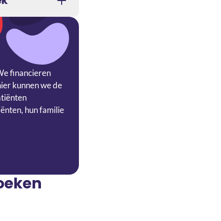
ek
We financieren
nier kunnen we de
atiënten
ënten, hun familie
zoeken