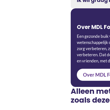
Ik wil graa
Over MDL F
Een gezonde buik 
wetenschappelijk 
zorg verbeteren, z
verbeteren. Dat do
en vrienden, met d
Over MDL F
Alleen me
zoals deze