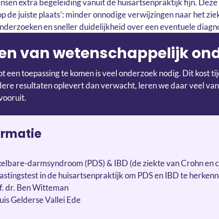
sen extra begeleiding vanuit de huisartsenpraktijk fijn. Deze 
g op de juiste plaats’: minder onnodige verwijzingen naar het zi
derzoeken en sneller duidelijkheid over een eventuele diagn
en van wetenschappelijk on
t een toepassing te komen is veel onderzoek nodig. Dit kost t
re resultaten oplevert dan verwacht, leren we daar veel van
vooruit.
ormatie
kkelbare-darmsyndroom (PDS) & IBD (de ziekte van Crohn en co
lastingstest in de huisartsenpraktijk om PDS en IBD te herken
of. dr. Ben Witteman
uis Gelderse Vallei Ede