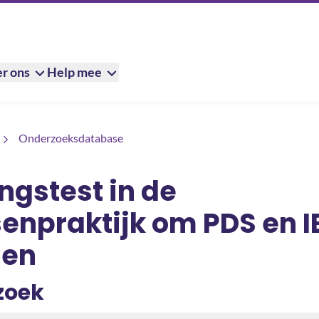
r ons
Help mee
huisartsenpraktijk om PDS en IBD te herkennen
Onderzoeksdatabase
ngstest in de
enpraktijk om PDS en I
nen
zoek