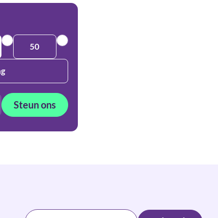
50
ag
Steun ons