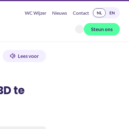
READ IN ENGLISH
WC Wijzer
Nieuws
Contact
NL
EN
Steun ons
Zoeken openen
Lees voor
BD te