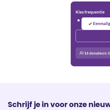
Kies frequentie
Eenmali
Al
s
16
donateurs
Schrijf je in voor onze nieu