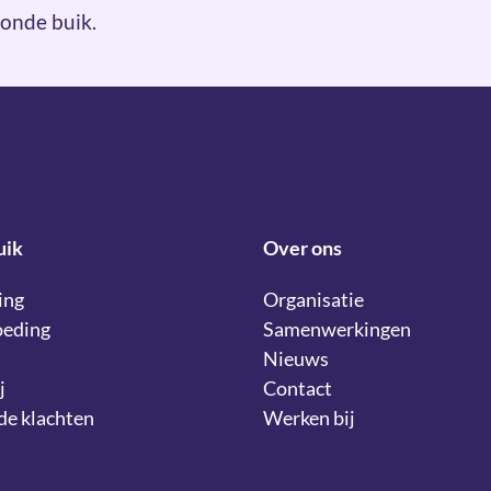
onde buik.
uik
Over ons
ing
Organisatie
oeding
Samenwerkingen
Nieuws
j
Contact
lde klachten
Werken bij