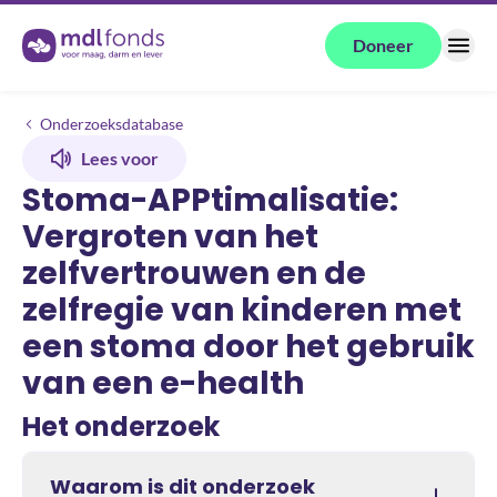
Terug naar de homepage
Doneer
Menu
Onderzoeken
Stoma-APPtimalisatie: Vergroten van het zelfvertrouwen en de zelfre
Onderzoeksdatabase
Lees voor
Stoma-APPtimalisatie:
Vergroten van het
zelfvertrouwen en de
zelfregie van kinderen met
een stoma door het gebruik
van een e-health
Het onderzoek
Waarom is dit onderzoek