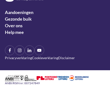
Aandoeningen
Gezonde buik
Over ons
Help mee
Facebook
Instagram
LinkIn
YouTube
Privacyverklaring
Cookieverklaring
Disclaimer
Algemeen Nut Beogende Instelling
CBF Erkend Goed Doel
DDMA Privacy Waarborg
Nederlandse Loterij
Nationale Postcode Loterij
Vrienden Loterij
ANBI/RSIN nr: 007247849