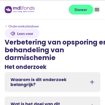
Terug naar de homepage
Doneer
Menu
Onderzoeken
Verbetering van opsporing en behandeling van darmischemie
Onderzoeksdatabase
Lees voor
Verbetering van opsporing e
behandeling van
darmischemie
Het onderzoek
Waarom is dit onderzoek
belangrijk?
Wat is het doel van dit