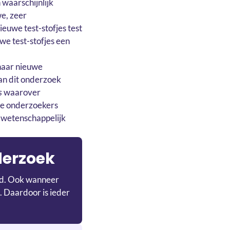
 waarschijnlijk
e, zeer
uwe test-stofjes test
e test-stofjes een
 naar nieuwe
aan dit onderzoek
s
waarover
 De onderzoekers
 wetenschappelijk
derzoek
ijd. Ook wanneer
. Daardoor is ieder