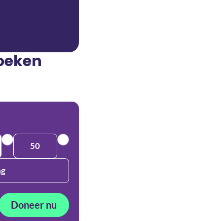
zoeken
50
ag
Doneer nu