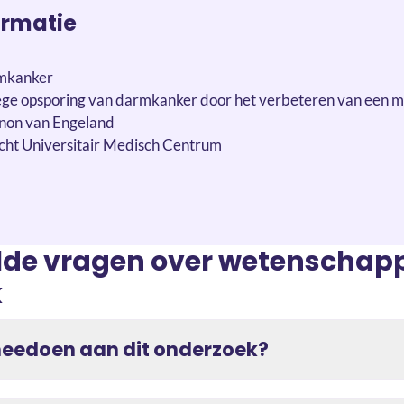
ormatie
rmkanker
ege opsporing van darmkanker door het verbeteren van een mo
non van Engeland
icht Universitair Medisch Centrum
lde vragen over wetenschapp
k
meedoen aan dit onderzoek?