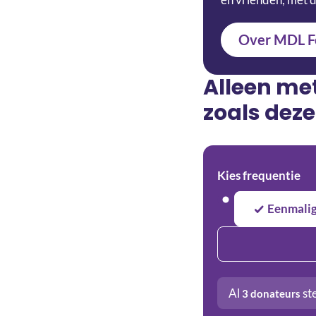
Over MDL F
Alleen me
zoals deze
Kies frequentie
Eenmali
Al
st
3
donateurs