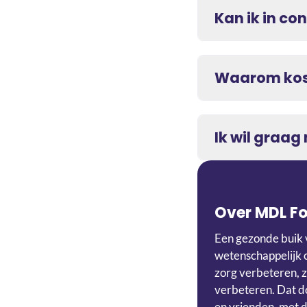
Kan ik in c
Waarom kost
Ik wil graa
Over MDL F
Een gezonde buik 
wetenschappelijk 
zorg verbeteren, z
verbeteren. Dat do
en vrienden, met d