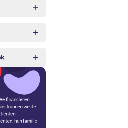
ek
We financieren
nier kunnen we de
atiënten
ënten, hun familie