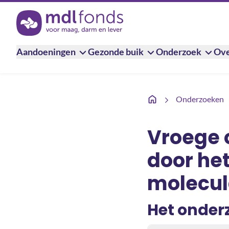
Terug naar de homepage
Aandoeningen
Gezonde buik
Onderzoek
Ove
Vroege opsporing van d
Onderzoeken
Vroege 
door he
molecula
Het onder