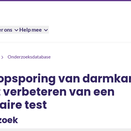
r ons
Help mee
armkanker door het verbeteren van een moleculaire test
Onderzoeksdatabase
opsporing van darmka
t verbeteren van een
ire test
zoek