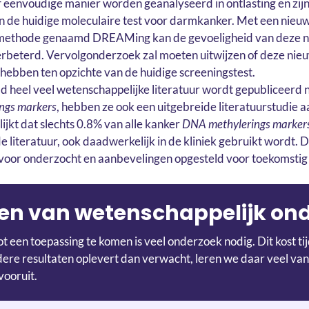
f eenvoudige manier worden geanalyseerd in ontlasting en zijn
n de huidige moleculaire test voor darmkanker. Met een nieuw
methode genaamd DREAMing kan de gevoeligheid van deze nie
beterd. Vervolgonderzoek zal moeten uitwijzen of deze nieuw
ebben ten opzichte van de huidige screeningstest.
eld heel veel wetenschappelijke literatuur wordt gepubliceerd
ngs markers
, hebben ze ook een uitgebreide literatuurstudie 
ijkt dat slechts 0.8% van alle kanker
DNA methylerings marker
e literatuur, ook daadwerkelijk in de kliniek gebruikt wordt.
voor onderzocht en aanbevelingen opgesteld voor toekomstig
en van wetenschappelijk on
t een toepassing te komen is veel onderzoek nodig. Dit kost t
re resultaten oplevert dan verwacht, leren we daar veel van
vooruit.