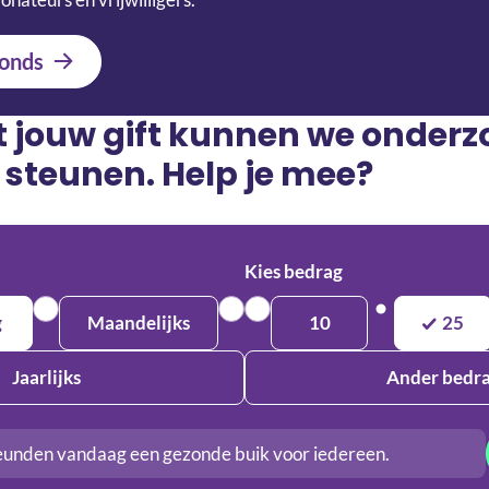
onds
t jouw gift kunnen we onder
 steunen. Help je mee?
Kies bedrag
g
Maandelijks
10
25
Jaarlijks
Ander bedr
eunden vandaag een gezonde buik voor iedereen.