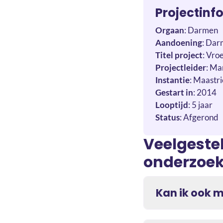
Projectinf
Orgaan
: Darmen
Aandoening
: Da
Titel project
: Vro
Projectleider
: Ma
Instantie
: Maastr
Gestart in
: 2014
Looptijd
: 5 jaar
Status
: Afgerond
Veelgeste
onderzoe
Kan ik ook 