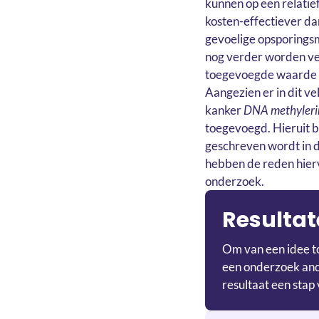
kunnen op een relatie
kosten-effectiever da
gevoelige opsporings
nog verder worden ver
toegevoegde waarde h
Aangezien er in dit v
kanker
DNA methyleri
toegevoegd. Hieruit bl
geschreven wordt in d
hebben de reden hier
onderzoek.
Resultat
Om van een idee to
een onderzoek ande
resultaat een stap 