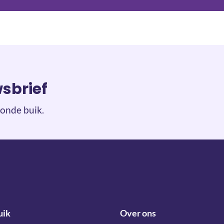
wsbrief
onde buik.
uik
Over ons