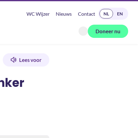
READ IN ENGLISH
WC Wijzer
Nieuws
Contact
NL
EN
Doneer nu
Zoeken openen
Lees voor
nker