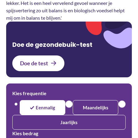
lekker. Het is een heel vervelend gevoel wanneer je
spijsvertering zo uit balans is en biologisch voedsel helpt
mij om in balans te blijven.'
Doe de gezondebuik-test
Doe de test
Kies frequentie
Eenmalig
Maandelijks
Jaarlijks
Kies bedrag