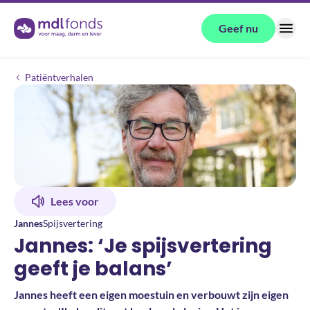
Terug naar de homepage
Geef nu
Menu
Jannes: ‘Je spijsvertering geeft je balans’
Patiëntverhalen
Lees voor
Jannes
Spijsvertering
Jannes: ‘Je spijsvertering
geeft je balans’
Jannes heeft een eigen moestuin en verbouwt zijn eigen