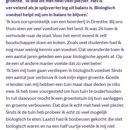
groente. 'Ik doe dit met heel veel plezier. Het is
vervelend als je spijsvertering uit balans is. Biologisch
voedsel helpt mij om in balans te blijven.'
‘Ik kom oorspronkelijk van een boerderij in Drenthe. Bij ons
thuis aten we veel voedsel van het land. Ik was 26 toen ik
verhuisde naar de stad. Voor het eerst moest ik zelf
boodschappen doen en koken. Zoals veel studenten had ik
nog maar weinig kennis van voedsel. Dat veranderde toen ik
een aantal jaren geleden een paar biologische appels at. Op
de een of andere manier voelde dat zo veel beter.’
'Ik ben mij toen gaan verdiepen in biologisch voedsel. Sinds
een aantal jaar verbouw ik ook mijn eigen groente. Goede
vrienden van mij hebben een tuin maar daar deden ze niks
mee. Ik heb toen voorgesteld om hun tuin te onderhouden.
In ruil daarvoor mocht ik een groentetuin bij hun aanleggen
en groente verbouwen. Dat doe ik echt met heel veel plezier.
Sinds ik de tuin heb probeer ik echt zo veel mogelijk
biologisch te eten. Laatst had ik bosbessen gekocht die niet
biologisch waren en na een half uurtje voelde ik mij niet