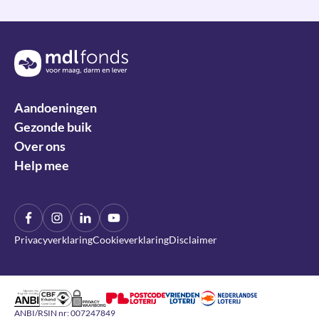
Terug naar de homepage
Aandoeningen
Gezonde buik
Over ons
Help mee
Facebook
Instagram
LinkIn
YouTube
Privacyverklaring
Cookieverklaring
Disclaimer
Algemeen Nut Beogende Instelling
CBF Erkend Goed Doel
DDMA Privacy Waarborg
Nederlandse Loterij
Nationale Postcode Loterij
Vrienden Loterij
ANBI/RSIN nr: 007247849