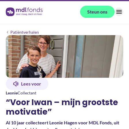
Terug naar de homepage
Steun ons
Menu
“Voor Iwan – mijn grootste motivatie”
Patiëntverhalen
Lees voor
Leonie
Collectant
“Voor Iwan – mijn grootste
motivatie”
Al 10 jaar collecteert Leonie Hagen voor MDL Fonds, uit