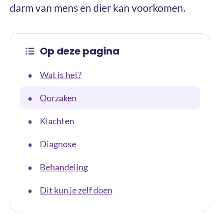
darm van mens en dier kan voorkomen.
Op deze pagina
Wat is het?
•
Oorzaken
•
Klachten
•
Diagnose
•
Behandeling
•
Dit kun je zelf doen
•