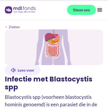
Terug naar de homepage
Steun ons
Menu
Infectie met Blastocystis spp
Ziekten
Lees voor
Infectie met Blastocystis
spp
Blastocystis spp (voorheen blastocystis
hominis genoemd) is een parasiet die in de