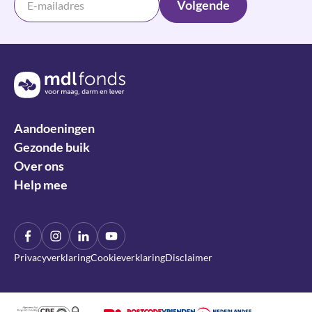
Volgende
Terug naar de homepage
Aandoeningen
Gezonde buik
Over ons
Help mee
Facebook
Instagram
LinkIn
YouTube
Privacyverklaring
Cookieverklaring
Disclaimer
Algemeen Nut Beogende Instelling
CBF Erkend Goed Doel
DDMA Privacy Waarborg
Nederlandse Loterij