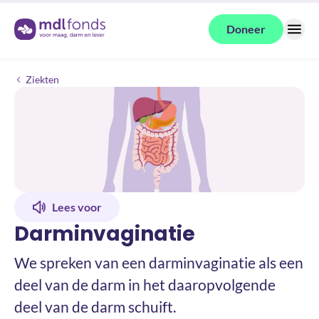
Terug naar de homepage
Doneer
Menu
Darminvaginatie
Ziekten
Lees voor
Darminvaginatie
We spreken van een darminvaginatie als een
deel van de darm in het daaropvolgende
deel van de darm schuift.