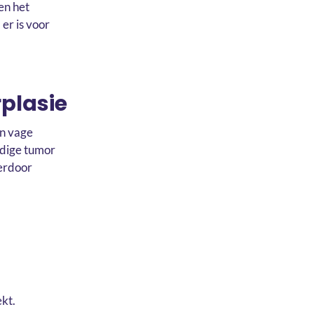
en het
 er is voor
rplasie
an vage
rdige tumor
 erdoor
ekt.