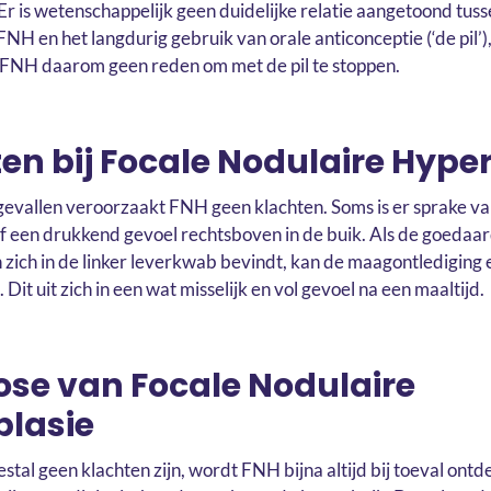
Er is wetenschappelijk geen duidelijke relatie aangetoond tuss
NH en het langdurig gebruik van orale anticonceptie (‘de pil’),
FNH daarom geen reden om met de pil te stoppen.
en bij Focale Nodulaire Hype
gevallen veroorzaakt FNH geen klachten. Soms is er sprake v
of een drukkend gevoel rechtsboven in de buik. Als de goedaa
en zich in de linker leverkwab bevindt, kan de maagontlediging
. Dit uit zich in een wat misselijk en vol gevoel na een maaltijd.
se van Focale Nodulaire
plasie
tal geen klachten zijn, wordt FNH bijna altijd bij toeval ontd