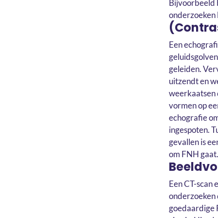
Bijvoorbeeld 
onderzoeken 
(Contra
Een echograf
geluidsgolven
geleiden. Ver
uitzendt en w
weerkaatsen d
vormen op een
echografie om
ingespoten. T
gevallen is e
om FNH gaat
Beeldv
Een CT-scan 
onderzoeken 
goedaardige F