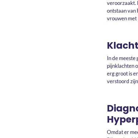
veroorzaakt. 
ontstaan van F
vrouwen met 
Klacht
In de meeste 
pijnklachten 
erg groot is 
verstoord zijn
Diagno
Hyper
Omdat er mees