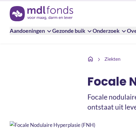
Terug naar de homepage
Aandoeningen
Gezonde buik
Onderzoek
Ove
Focale Nodulaire Hyper
Ziekten
Focale 
Focale nodulair
ontstaat uit lev