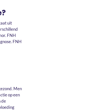
e?
aat uit
rschillend
umor. FNH
iagnose. FNH
 gezond. Men
ctie op een
n de
bloeding