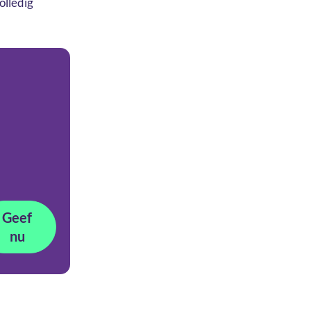
olledig
Geef
nu