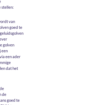
e
stellen:
wordt van
olven goed te
 geluidsgolven
lever
e golven
j een
 via een ader
sommige
len dat het
nde
n de
ans goed te