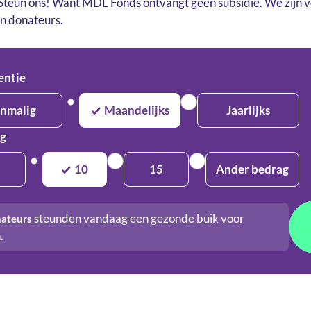
 Steun ons! Want MDL Fonds ontvangt geen subsidie. We zijn v
an donateurs.
entie
nmalig
Maandelijks
Jaarlijks
ag
10
15
Ander bedrag
steunden vandaag een gezonde buik voor
ateurs
.