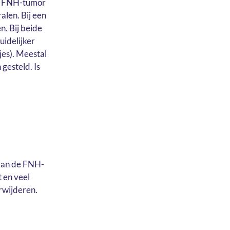
ge FNH-tumor
len. Bij een
. Bij beide
uidelijker
jes). Meestal
esteld. Is
 van de FNH-
 en veel
rwijderen.