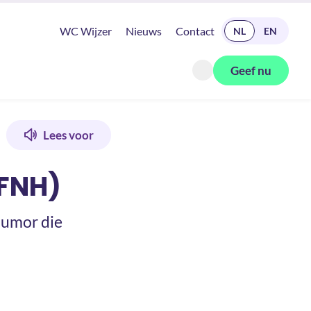
READ IN ENGLISH
WC Wijzer
Nieuws
Contact
NL
EN
Geef nu
Zoeken openen
Lees voor
(FNH)
tumor die