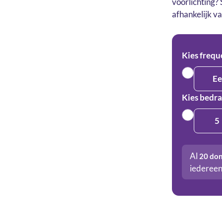
voorlichting?
afhankelijk v
Kies frequ
Ee
Kies bedr
5
Al
20
don
iedereen