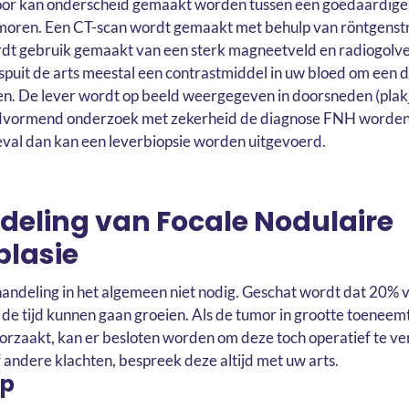
rdoor kan onderscheid gemaakt worden tussen een goedaardi
oren. Een CT-scan wordt gemaakt met behulp van röntgenstra
t gebruik gemaakt van een sterk magneetveld en radiogolven
puit de arts meestal een contrastmiddel in uw bloed om een d
gen. De lever wordt op beeld weergegeven in doorsneden (plak
dvormend onderzoek met zekerheid de diagnose FNH worden g
geval dan kan een leverbiopsie worden uitgevoerd.
eling van Focale Nodulaire
plasie
handeling in het algemeen niet nodig. Geschat wordt dat 20%
de tijd kunnen gaan groeien. Als de tumor in grootte toeneemt
orzaakt, kan er besloten worden om deze toch operatief te ve
f andere klachten, bespreek deze altijd met uw arts.
up