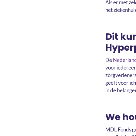
Als er met zek
het ziekenhuis
Dit ku
Hyper
De
Nederland
voor iedereen
zorgverleners
geeft voorlich
in de belange
We hou
MDL Fonds gee