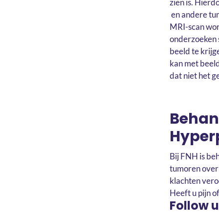
zien is. Hie
en andere tum
MRI-scan word
onderzoeken s
beeld te krij
kan met beel
dat niet het 
Behand
Hyper
Bij FNH is be
tumoren over 
klachten vero
Heeft u pijn o
Follow 