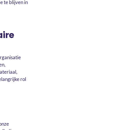
 te blijven in
aire
rganisatie
en,
teriaal,
langrijke rol
 onze