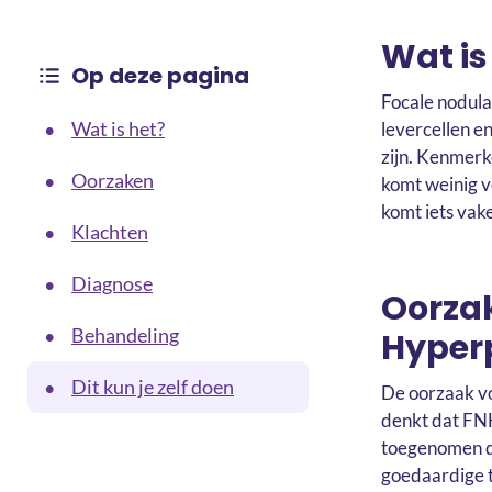
Wat is
Op deze pagina
Focale nodula
Wat is het?
•
levercellen e
zijn. Kenmerk
Oorzaken
•
komt weinig v
komt iets vak
Klachten
•
Diagnose
•
Oorzak
Behandeling
•
Hyper
Dit kun je zelf doen
•
De oorzaak v
denkt dat FNH
toegenomen do
goedaardige 