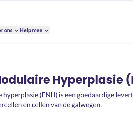
r ons
Help mee
plasie (FNH)
Nodulaire Hyperplasie 
e hyperplasie (FNH) is een goedaardige lever
ercellen en cellen van de galwegen.