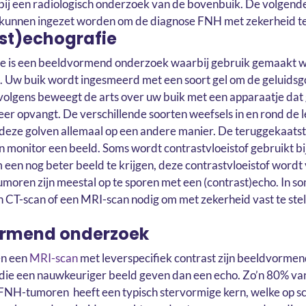
bij een radiologisch onderzoek van de bovenbuik. De volgend
kunnen ingezet worden om de diagnose FNH met zekerheid te 
st)echografie
ie is een beeldvormend onderzoek waarbij gebruik gemaakt 
. Uw buik wordt ingesmeerd met een soort gel om de geluidsg
volgens beweegt de arts over uw buik met een apparaatje dat
eer opvangt. De verschillende soorten weefsels in en rond de 
eze golven allemaal op een andere manier. De teruggekaatst
 monitor een beeld. Soms wordt contrastvloeistof gebruikt bi
 een nog beter beeld te krijgen, deze contrastvloeistof wordt
umoren zijn meestal op te sporen met een (contrast)echo. In 
en CT-scan of een MRI-scan nodig om met zekerheid vast te stel
.
ormend onderzoek
en een
MRI-scan
met leverspecifiek contrast zijn beeldvorme
die een nauwkeuriger beeld geven dan een echo. Zo’n 80% va
NH-tumoren heeft een typisch stervormige kern, welke op sc