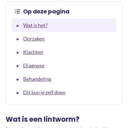
Op deze pagina
Wat is het?
•
Oorzaken
•
Klachten
•
Diagnose
•
Behandeling
•
Dit kun je zelf doen
•
Wat is een lintworm?