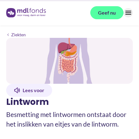
Terug naar de homepage
Geef nu
Menu
Lintworm
Ziekten
Lees voor
Lintworm
Besmetting met lintwormen ontstaat door
het inslikken van eitjes van de lintworm.