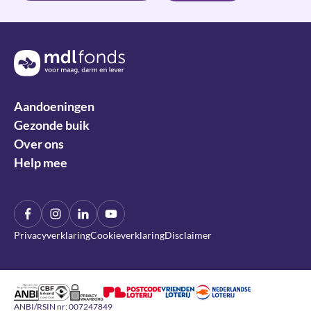
Terug naar de homepage
Aandoeningen
Gezonde buik
Over ons
Help mee
Facebook
Instagram
LinkIn
YouTube
Privacyverklaring
Cookieverklaring
Disclaimer
Algemeen Nut Beogende Instelling
CBF Erkend Goed Doel
DDMA Privacy Waarborg
Nederlandse Loterij
Nationale Postcode Loterij
Vrienden Loterij
ANBI/RSIN nr: 007247849