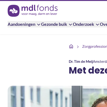
Terug naar de homepage
Aandoeningen
Gezonde buik
Onderzoek
Ove
Met deze tests redden 
Zorgprofession
Dr. Tim de Meij
Amster
Met dez