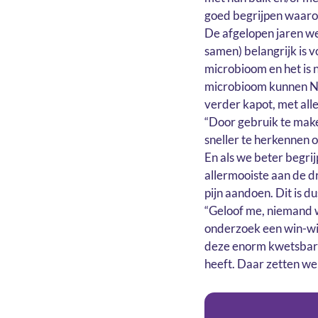
goed begrijpen waaro
De afgelopen jaren w
samen) belangrijk is 
microbioom en het is n
microbioom kunnen NE
verder kapot, met alle 
“Door gebruik te make
sneller te herkennen o
En als we beter begr
allermooiste aan de dr
pijn aandoen. Dit is d
“Geloof me, niemand w
onderzoek een win-win
deze enorm kwetsbare
heeft. Daar zetten we