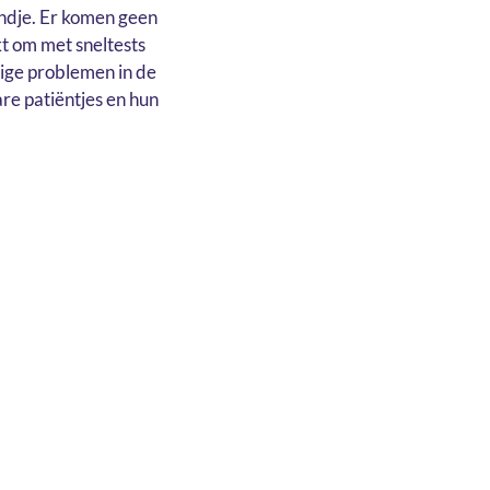
indje. Er komen geen
kt om met sneltests
ige problemen in de
re patiëntjes en hun