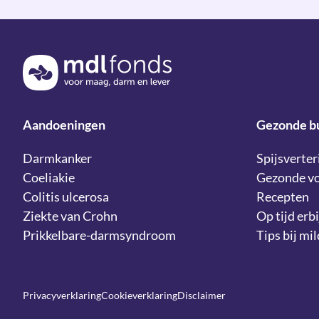
Terug naar de homepage
Aandoeningen
Gezonde b
Darmkanker
Spijsverter
Coeliakie
Gezonde v
Colitis ulcerosa
Recepten
Ziekte van Crohn
Op tijd erbi
Prikkelbare-darmsyndroom
Tips bij mi
Privacyverklaring
Cookieverklaring
Disclaimer