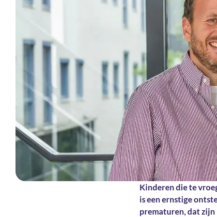
Kinderen die te vroe
is een ernstige onts
prematuren, dat zij