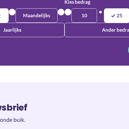
Kies bedrag
g
Maandelijks
10
25
Jaarlijks
Ander bedr
wsbrief
onde buik.