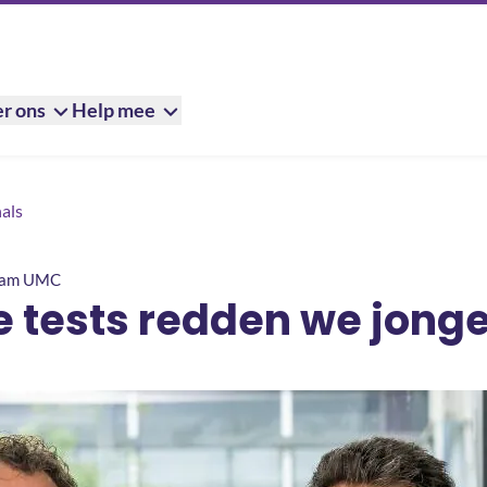
r ons
Help mee
we jonge levens
als
dam UMC
e tests redden we jong