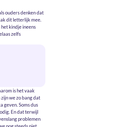
als ouders denken dat
k dit letterlijk mee.
 het kindje ineens
elaas zelfs
Daarom is het vaak
 zijn we zo bang dat
ica geven. Soms dus
dig. En dat terwijl
levenslang problemen
we nog steeds niet