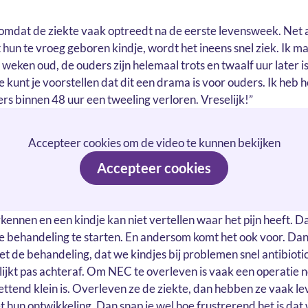
, omdat de ziekte vaak optreedt na de eerste levensweek. Net 
hun te vroeg geboren kindje, wordt het ineens snel ziek. Ik maa
 weken oud, de ouders zijn helemaal trots en twaalf uur later is
kunt je voorstellen dat dit een drama is voor ouders. Ik heb h
 binnen 48 uur een tweeling verloren. Vreselijk!”
Accepteer cookies om de video te kunnen bekijken
Accepteer cookies
rkennen en een kindje kan niet vertellen waar het pijn heeft. 
 de behandeling te starten. En andersom komt het ook voor. Dan
et de behandeling, dat we kindjes bij problemen snel antibiot
lijkt pas achteraf. Om NEC te overleven is vaak een operatie no
zettend klein is. Overleven ze de ziekte, dan hebben ze vaak 
 hun ontwikkeling. Dan snap je wel hoe frustrerend het is dat 