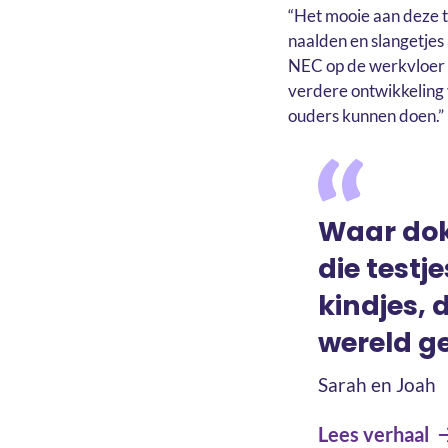
“Het mooie aan deze te
naalden en slangetjes 
NEC op de werkvloer v
verdere ontwikkeling 
ouders kunnen doen.”
Waar dok
die testj
kindjes, 
wereld g
Sarah en Joah
Lees verhaal