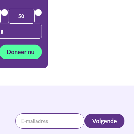
50
ag
Doneer nu
Volgende