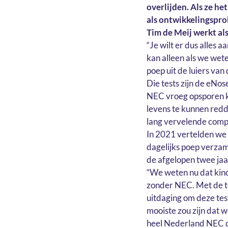
overlijden. Als ze h
als ontwikkelingspro
Tim de Meij werkt al
“Je wilt er dus alles
kan alleen als we we
poep uit de luiers van
Die tests zijn de eNo
NEC vroeg opsporen ku
levens te kunnen redd
lang vervelende compl
In 2021 vertelden we 
dagelijks poep verzam
de afgelopen twee jaa
“We weten nu dat kin
zonder NEC. Met de te
uitdaging om deze tes
mooiste zou zijn dat w
heel Nederland NEC d