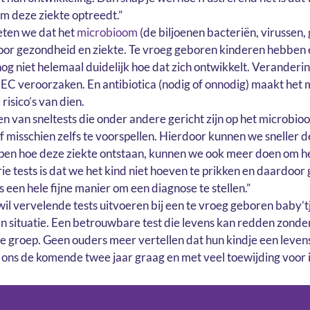
m deze ziekte optreedt.”
eten we dat het
microbioom
(de biljoenen bacteriën, virussen,
voor gezondheid en ziekte. Te vroeg geboren kinderen hebben
og niet helemaal duidelijk hoe dat zich ontwikkelt. Veranderin
C veroorzaken. En antibiotica (nodig of onnodig) maakt het
risico’s van dien.
n van sneltests die onder andere gericht zijn op het microb
f misschien zelfs te voorspellen. Hierdoor kunnen we sneller 
ijpen hoe deze ziekte ontstaan, kunnen we ook meer doen om 
ie tests is dat we het kind niet hoeven te prikken en daardoor
us een hele fijne manier om een diagnose te stellen.”
il vervelende tests uitvoeren bij een te vroeg geboren baby’tj
 situatie. Een betrouwbare test die levens kan redden zonder 
 groep. Geen ouders meer vertellen dat hun kindje een leve
 ons de komende twee jaar graag en met veel toewijding voor i