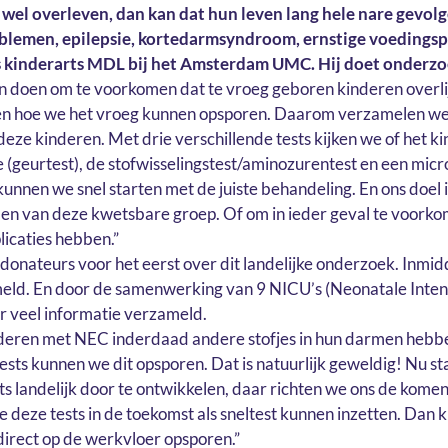
et wel overleven, dan kan dat hun leven lang hele nare gevo
blemen, epilepsie, kortedarmsyndroom, ernstige voedingsp
s kinderarts MDL bij het Amsterdam UMC. Hij doet onderzo
 aan doen om te voorkomen dat te vroeg geboren kinderen over
ten hoe we het vroeg kunnen opsporen. Daarom verzamelen we 
 deze kinderen. Met drie verschillende tests kijken we of het 
se (geurtest), de stofwisselingstest/aminozurentest en een mic
nnen we snel starten met de juiste behandeling. En ons doel i
en van deze kwetsbare groep. Of om in ieder geval te voorko
icaties hebben.”
donateurs voor het eerst over dit landelijke onderzoek. Inmid
eld. En door de samenwerking van 9 NICU’s (Neonatale Intensi
r veel informatie verzameld.
deren met NEC inderdaad andere stofjes in hun darmen hebb
sts kunnen we dit opsporen. Dat is natuurlijk geweldig! Nu s
ts landelijk door te ontwikkelen, daar richten we ons de kome
e deze tests in de toekomst als sneltest kunnen inzetten. Dan
irect op de werkvloer opsporen.”