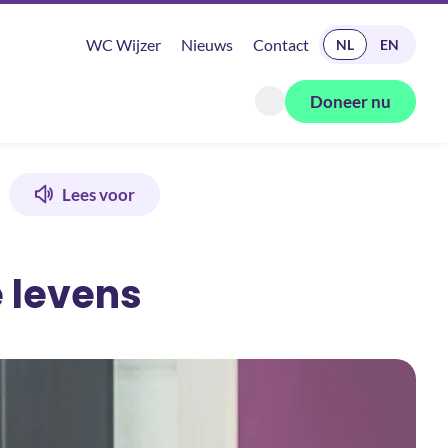
READ IN ENGLISH
WC Wijzer
Nieuws
Contact
NL
EN
Doneer nu
Zoeken openen
Lees voor
e levens