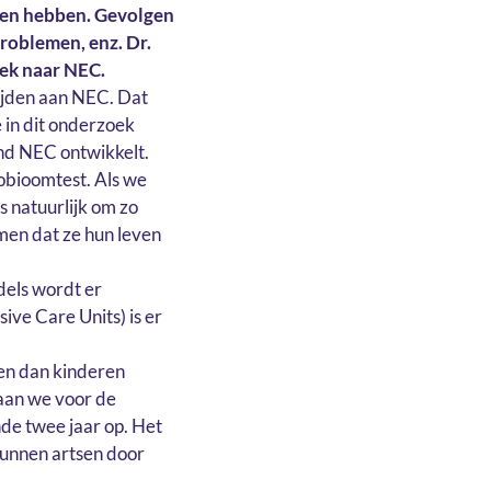
lgen hebben. Gevolgen
roblemen, enz. Dr.
ek naar NEC.
lijden aan NEC. Dat
in dit onderzoek
kind NEC ontwikkelt.
robioomtest. Als we
s natuurlijk om zo
men dat ze hun leven
dels wordt er
ve Care Units) is er
en dan kinderen
taan we voor de
nde twee jaar op. Het
 kunnen artsen door