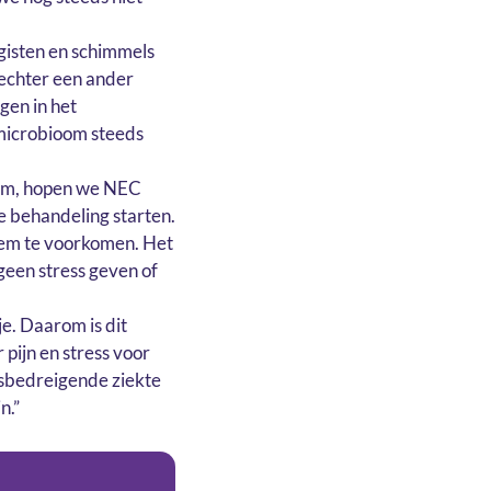
 gisten en schimmels
 echter een ander
gen in het
 microbioom steeds
ioom, hopen we NEC
de behandeling starten.
hem te voorkomen. Het
 geen stress geven of
e. Daarom is dit
pijn en stress voor
nsbedreigende ziekte
n.”