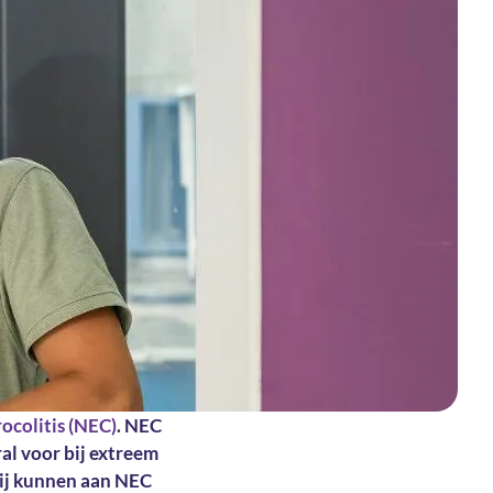
ocolitis (NEC)
. NEC
al voor bij extreem
Zij kunnen aan NEC