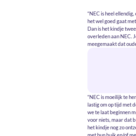
“NEC is heel ellendig
het wel goed gaat met 
Dan is het kindje twee
overleden aan NEC. Je 
meegemaakt dat ouders
“NEC is moeilijk te he
lastig om op tijd met
we te laat beginnen m
voor niets, maar dat b
het kindje nog zo ont
met hun buik en/of met