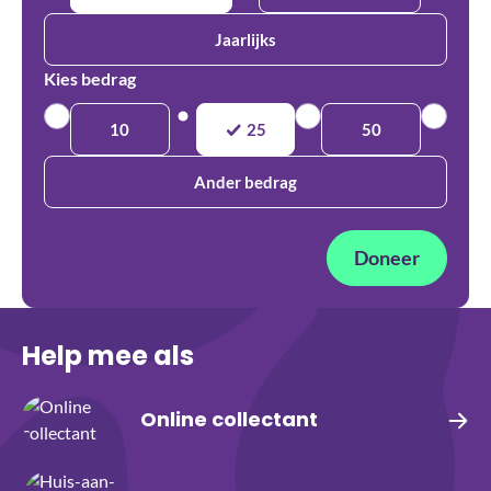
Jaarlijks
Kies bedrag
10
25
50
Ander bedrag
Doneer
Help mee als
Online collectant