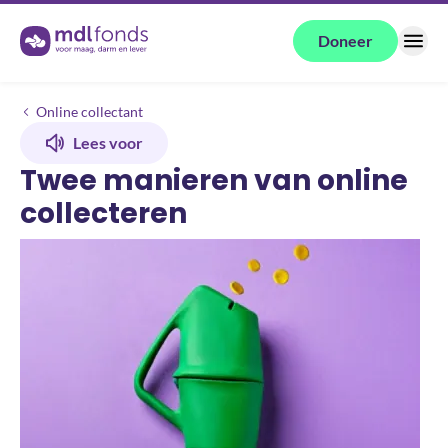
Terug naar de homepage
Doneer
Menu
Help mee
Collecte
Twee manieren van online collecteren
Online collectant
Lees voor
Twee manieren van online
collecteren