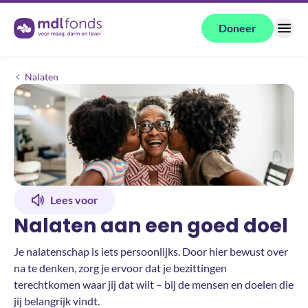
Terug naar de homepage
Doneer
Menu
Help mee
Nalaten aan een goed doel
Nalaten
Lees voor
Nalaten aan een goed doel
Je nalatenschap is iets persoonlijks. Door hier bewust over
na te denken, zorg je ervoor dat je bezittingen
terechtkomen waar jij dat wilt – bij de mensen en doelen die
jij belangrijk vindt.